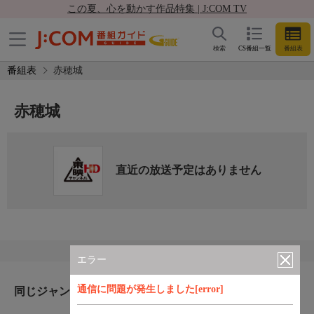
この夏、心を動かす作品特集 | J:COM TV
検索
CS番組一覧
番組表
番組表
赤穂城
赤穂城
直近の放送予定はありません
エラー
通信に問題が発生しました[error]
同じジャンルのおすすめ番組