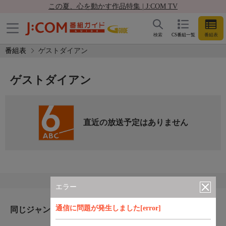
この夏、心を動かす作品特集 | J:COM TV
検索
CS番組一覧
番組表
番組表
ゲストダイアン
ゲストダイアン
直近の放送予定はありません
エラー
通信に問題が発生しました[error]
同じジャンルのおすすめ番組