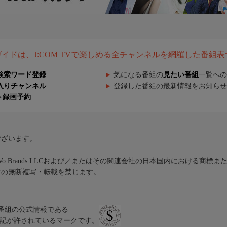
組ガイドは、J:COM TVで楽しめる全チャンネルを網羅した番組
検索ワード登録
気になる番組の
見たい番組
一覧への
入りチャンネル
登録した番組の最新情報をお知らせ
ト録画予約
ございます。
iVo Brands LLCおよび／またはその関連会社の日本国内における商標
材の無断複写・転載を禁じます。
、テレビ番組の公式情報である
スにのみ表記が許されているマークです。