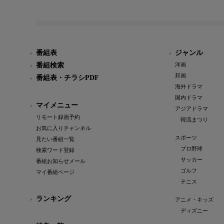
番組表
ジャンル
番組検索
洋画
邦画
番組表・チラシPDF
海外ドラマ
国内ドラマ
マイメニュー
アジアドラマ
リモート録画予約
韓流まつり
お気に入りチャンネル
スポーツ
見たい番組一覧
プロ野球
検索ワード登録
サッカー
番組お知らせメール
ゴルフ
マイ番組ページ
テニス
ランキング
アニメ・キッズ
ディズニー