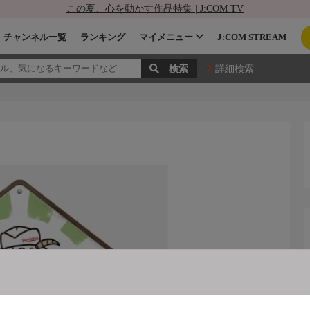
この夏、心を動かす作品特集 | J:COM TV
チャンネル一覧
ランキング
マイメニュー
J:COM STREAM
詳細検索