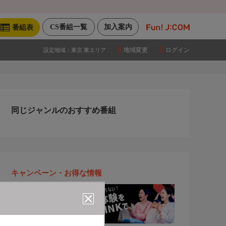
CS番組一覧
加入案内
番組表
地域変更
ログイン
設定地域：
東京 東エリア
同じジャンルのおすすめ番組
キャンペーン・お得な情報