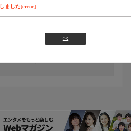
した[error]
OK
の放送予定はありません