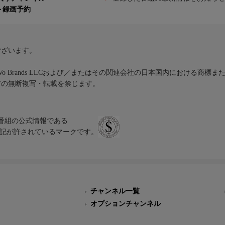
ト録画予約
ございます。
iVo Brands LLCおよび／またはその関連会社の日本国内における商標
材の無断複写・転載を禁じます。
、テレビ番組の公式情報である
スにのみ表記が許されているマークです。
チャンネル一覧
オプションチャンネル