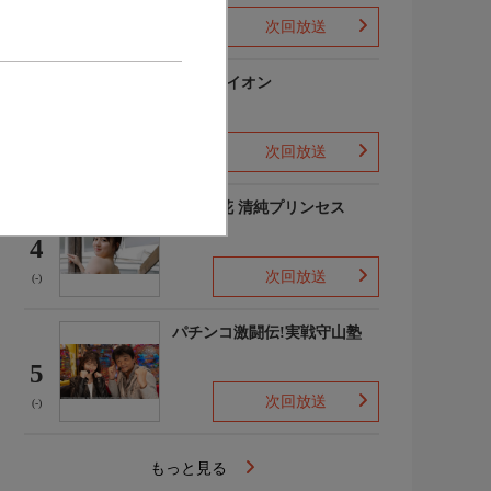
次回放送
(-)
3月のライオン
3
次回放送
(-)
吉田優花 清純プリンセス
4
次回放送
(-)
パチンコ激闘伝!実戦守山塾
5
次回放送
(-)
もっと見る