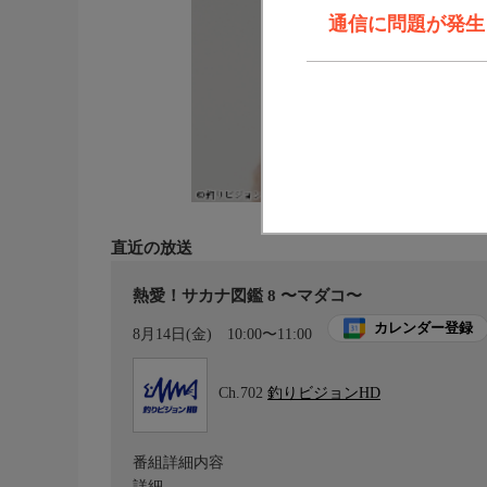
通信に問題が発生しま
直近の放送
熱愛！サカナ図鑑 8 〜マダコ〜
カレンダー登録
8月14日(金)
10:00〜11:00
Ch.702
釣りビジョンHD
番組詳細内容
詳細