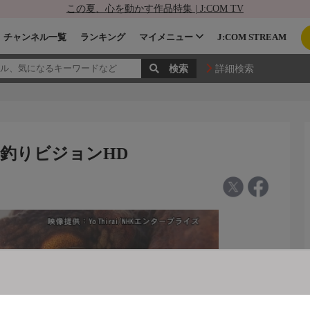
この夏、心を動かす作品特集 | J:COM TV
チャンネル一覧
ランキング
マイメニュー
J:COM STREAM
詳細検索
- 釣りビジョンHD