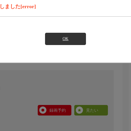
した[error]
OK
録画予約
見たい