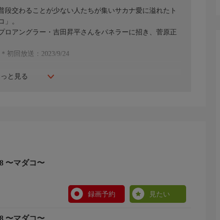
普段交わることが少ない人たちが集いサカナ愛に溢れたト
コ」。
プロアングラー・吉田昇平さんをパネラーに招き、菅原正
放送：2023/9/24
もっと見る
8 〜マダコ〜
録画予約
見たい
8 〜マダコ〜