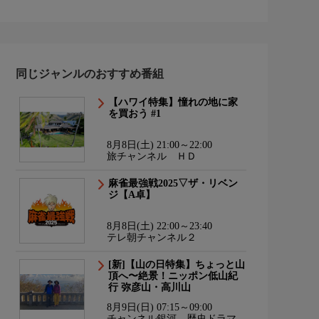
同じジャンルのおすすめ番組
【ハワイ特集】憧れの地に家
を買おう #1
8月8日(土) 21:00～22:00
旅チャンネル ＨＤ
麻雀最強戦2025▽ザ・リベン
ジ【A卓】
8月8日(土) 22:00～23:40
テレ朝チャンネル２
[新]【山の日特集】ちょっと山
頂へ〜絶景！ニッポン低山紀
行 弥彦山・高川山
8月9日(日) 07:15～09:00
チャンネル銀河 歴史ドラマ・