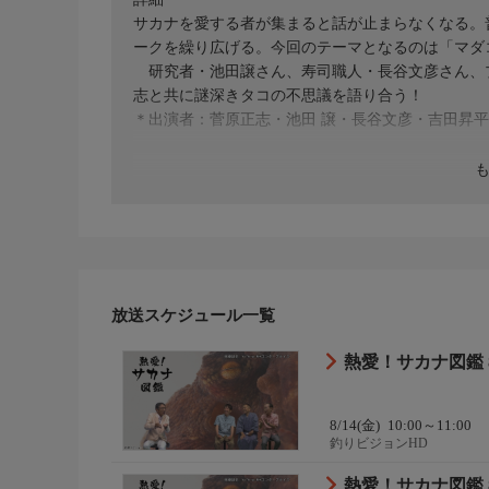
サカナを愛する者が集まると話が止まらなくなる。
ークを繰り広げる。今回のテーマとなるのは「マダ
研究者・池田譲さん、寿司職人・長谷文彦さん、
志と共に謎深きタコの不思議を語り合う！
＊出演者：菅原正志・池田 譲・長谷文彦・吉田昇平＊初回
放送スケジュール一覧
熱愛！サカナ図鑑 
8/14(金)
10:00～11:00
釣りビジョンHD
熱愛！サカナ図鑑 