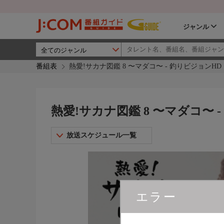
ジャンル
番組表
熱愛!サカナ図鑑 8 〜マダコ〜 - 釣りビジョンHD
熱愛!サカナ図鑑 8 〜マダコ〜 
放送スケジュール一覧
エラー