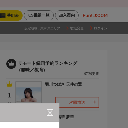
CS番組一覧
加入案内
番組表
地域変更
ログイン
設定地域：
東京 東エリア
リモート録画予約ランキング
(趣味／教育)
07/30更新
羽川つばさ 天使の翼
1
次回放送
(-)
ゆめの凛華 夢華
2