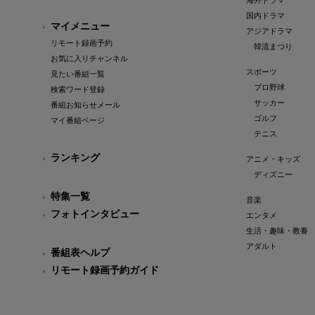
海外ドラマ
国内ドラマ
マイメニュー
アジアドラマ
リモート録画予約
韓流まつり
お気に入りチャンネル
スポーツ
見たい番組一覧
プロ野球
検索ワード登録
サッカー
番組お知らせメール
ゴルフ
マイ番組ページ
テニス
ランキング
アニメ・キッズ
ディズニー
特集一覧
音楽
フォトインタビュー
エンタメ
生活・趣味・教養
アダルト
番組表ヘルプ
リモート録画予約ガイド