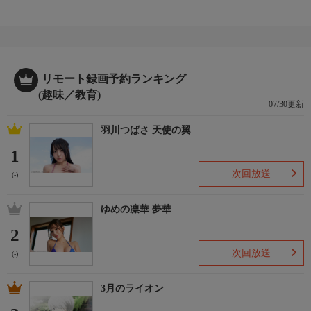
リモート録画予約ランキング
(趣味／教育)
07/30更新
羽川つばさ 天使の翼
1
次回放送
(-)
ゆめの凛華 夢華
2
次回放送
(-)
3月のライオン