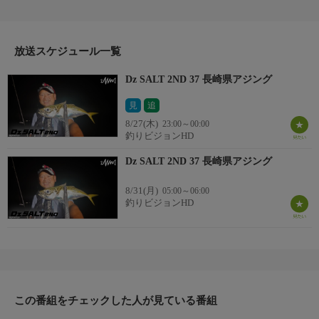
渡邉長士。初上陸の島でアジングに挑戦する
夏は比較的型が小さい傾向にあるが情報が少ない中、島をどう
釣り歩くのか？他のエリアでも参考になる攻略法を元に釣りを組
み立てる。五島列島ならではの多彩な魚も登場！
放送スケジュール一覧
＊出演者：渡邉長士＊初回放送：2023/9/20
Dz SALT 2ND 37 長崎県アジング
見
追
8/27(木)
23:00～00:00
釣りビジョンHD
Dz SALT 2ND 37 長崎県アジング
8/31(月)
05:00～06:00
釣りビジョンHD
この番組をチェックした人が見ている番組