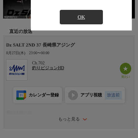
OK
直近の放送
Dz SALT 2ND 37 長崎県アジング
8月27日(木)
23:00〜00:00
Ch.702
釣りビジョンHD
カレンダー登録
アプリ視聴
放送前
番組詳細内容
もっと見る
詳細
旬の海のルアーゲームをお届けする『Dz SALT 2ND』今回は長崎
県中通島でのアジング。アングラーは千葉県在住のエキスパート