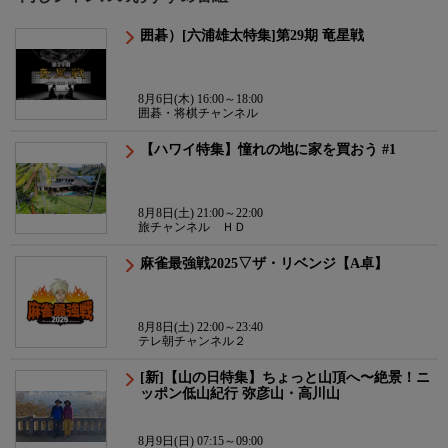
囲碁）[六浦雄太特集]第29期 竜星戦
8月6日(木) 16:00～18:00
囲碁・将棋チャンネル
【ハワイ特集】憧れの地に家を買おう #1
8月8日(土) 21:00～22:00
旅チャンネル ＨＤ
麻雀最強戦2025▽ザ・リベンジ【A卓】
8月8日(土) 22:00～23:40
テレ朝チャンネル２
[新]【山の日特集】ちょっと山頂へ〜絶景！ニ
ッポン低山紀行 弥彦山・高川山
8月9日(日) 07:15～09:00