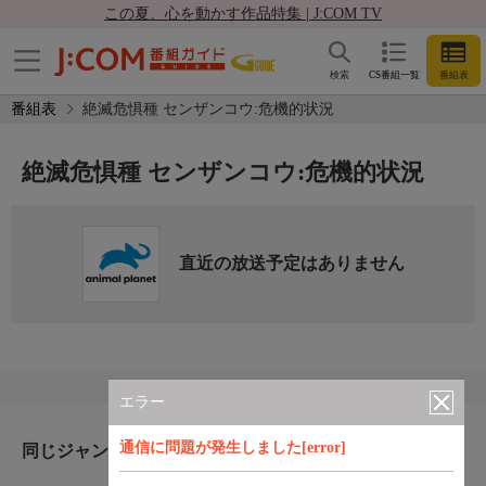
この夏、心を動かす作品特集 | J:COM TV
検索
CS番組一覧
番組表
番組表
絶滅危惧種 センザンコウ:危機的状況
絶滅危惧種 センザンコウ:危機的状況
直近の放送予定はありません
エラー
通信に問題が発生しました[error]
同じジャンルのおすすめ番組