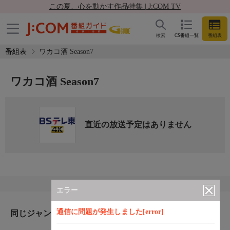
この夏、心を動かす作品特集 | J:COM TV
検索
CS番組一覧
番組表
番組表
ワカコ酒 Season7
ワカコ酒 Season7
直近の放送予定はありません
エラー
通信に問題が発生しました[error]
同じジャンルのおすすめ番組