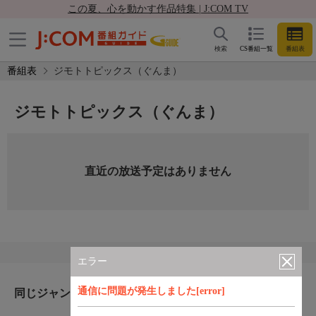
この夏、心を動かす作品特集 | J:COM TV
検索
CS番組一覧
番組表
番組表
ジモトトピックス（ぐんま）
ジモトトピックス（ぐんま）
直近の放送予定はありません
エラー
通信に問題が発生しました[error]
同じジャンルのおすすめ番組