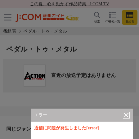
この夏、心を動かす作品特集 | J:COM TV
検索
CS番組一覧
番組表
番組表
ペダル・トゥ・メタル
ペダル・トゥ・メタル
直近の放送予定はありません
エラー
通信に問題が発生しました[error]
同じジャンルのおすすめ番組