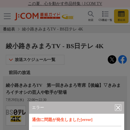
この夏、心を動かす作品特集 | J:COM TV
検索
CS番組一覧
番組表
番組表
綾小路きみまろTV - BS日テレ 4K
綾小路きみまろTV - BS日テレ 4K
放送スケジュール一覧
前回の放送
綾小路きみまろTV 第一回きみまろ寄席【後編】▽きみま
ろイチオシの芸人や歌手が登場
7月29日(水)
22:00〜22:30
エラー
Ch.141
BS日テレ 4K
通信に問題が発生しました[error]