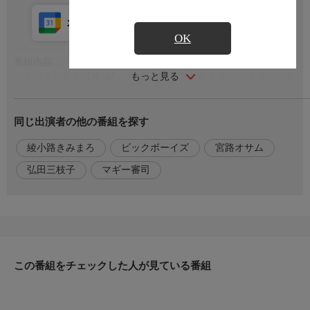
カレンダー登録
アプリ視聴
放送中
OK
番組内容
もっと見る
『きみまろ寄席【後編】』では、綾小路きみまろがイチオシの芸
人、歌手と一緒に歌アリ笑いアリのスペシャル寄席を開催！
同じ出演者の他の番組を探す
出演者
綾小路きみまろ 宮路オサム 弘田三枝子 ビックボーイズ マ
綾小路きみまろ
ビックボーイズ
宮路オサム
ギー審司
弘田三枝子
マギー審司
おしらせ
この番組は2019年に制作されたものです
ホームページ
https://www.bs4.jp/kimimarotv
この番組をチェックした人が見ている番組