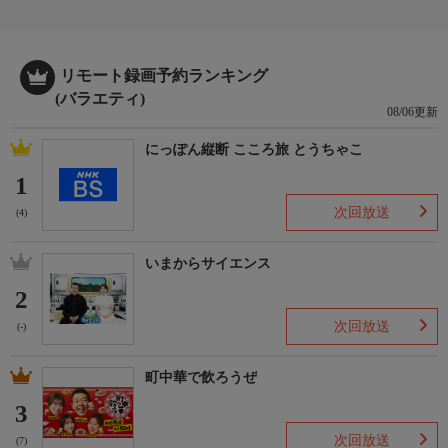
リモート録画予約ランキング
(バラエティ)
08/06更新
にっぽん縦断 こころ旅 とうちゃこ
1
次回放送
(4)
いまからサイエンス
2
次回放送
(-)
町中華で飲ろうぜ
3
次回放送
(7)