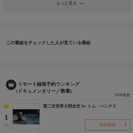
もっと見る
番組詳細
今回マークたちがお仕置きするのは迷惑なドライバーたち。駐車
位置を無視して車を停めているドライバーに、偽物の駐車違反チ
ケットを発行するロボットを送り出す。さらに携帯でメールを打
っているドライバーを、アイスホッケーNHLの試合会場に設置さ
れている巨大スクリーンでさらし者にする。
この番組をチェックした人が見ている番組
リモート録画予約ランキング
(ドキュメンタリー／教養)
08/06更新
第二次世界大戦全史 by トム・ハンクス
1
次回放送
(1)