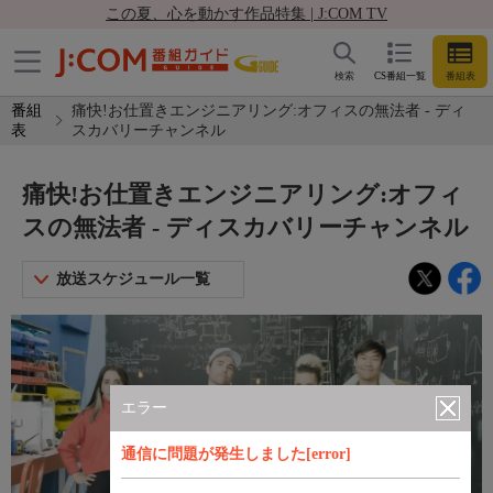
この夏、心を動かす作品特集 | J:COM TV
検索
CS番組一覧
番組表
番組
痛快!お仕置きエンジニアリング:オフィスの無法者 - ディ
表
スカバリーチャンネル
痛快!お仕置きエンジニアリング:オフィ
スの無法者 - ディスカバリーチャンネル
放送スケジュール一覧
エラー
通信に問題が発生しました[error]