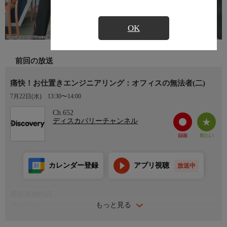
OK
前回の放送
痛快！お仕置きエンジニアリング：オフィスの無法者(二)
7月22日(水)
13:30〜14:00
Ch.652
ディスカバリーチャンネル
カレンダー登録
アプリ視聴
放送中
番組詳細内容
もっと見る
番組詳細
マークと「お仕置き」チームは図々しい会社員たちにちょっとし