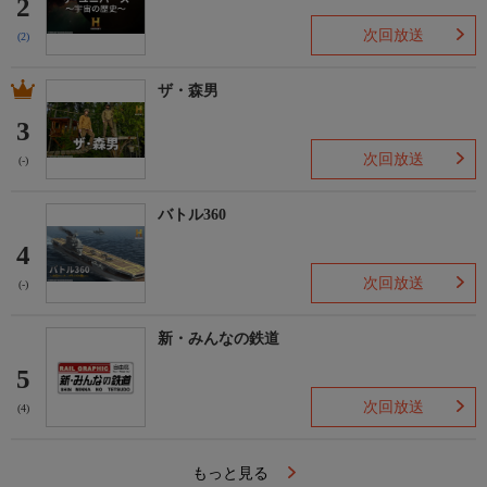
2
次回放送
(2)
ザ・森男
3
次回放送
(-)
バトル360
4
次回放送
(-)
新・みんなの鉄道
5
次回放送
(4)
もっと見る