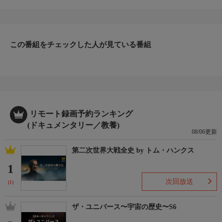
た罰を与える。禁煙エリアでタバコを吸う連中をさまざまな装置
で懲らしめるほか、エレベーターのマナーを無視する人たちに
「オナラスプレー」を仕込んだブリーフケースを使って強烈な臭
いをお見舞いする。
この番組をチェックした人が見ている番組
リモート録画予約ランキング
(ドキュメンタリー／教養)
08/06更新
第二次世界大戦全史 by トム・ハンクス
1
次回放送
(1)
ザ・ユニバース〜宇宙の歴史〜S6