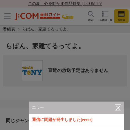
この夏、心を動かす作品特集 | J:COM TV
検索
CS番組一覧
番組表
番組表
らぱん、家建てるってよ。
らぱん、家建てるってよ。
直近の放送予定はありません
エラー
通信に問題が発生しました[error]
同じジャンルのおすすめ番組