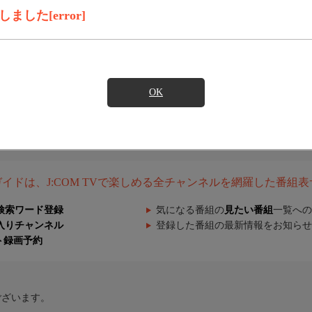
した[error]
OK
組ガイドは、J:COM TVで楽しめる全チャンネルを網羅した番組
検索ワード登録
気になる番組の
見たい番組
一覧への
入りチャンネル
登録した番組の最新情報をお知らせ
ト録画予約
ございます。