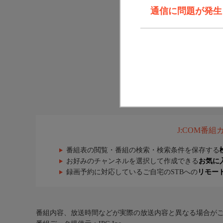
通信に問題が発生しま
J:COM番
番組表の閲覧・番組の検索・検索条件を保存する
お好みのチャンネルを選択して作成できる
お気に
録画予約に対応しているご自宅のSTBへの
リモー
番組内容、放送時間などが実際の放送内容と異なる場合が