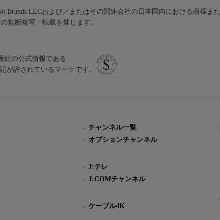
iVo Brands LLCおよび／またはその関連会社の日本国内における商標
材の無断複写・転載を禁じます。
、テレビ番組の公式情報である
スにのみ表記が許されているマークです。
チャンネル一覧
オプションチャンネル
J:テレ
J:COMチャンネル
ケーブル4K