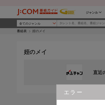
ジャンル
番組表
姪のメイ
姪のメイ
直近
エラー