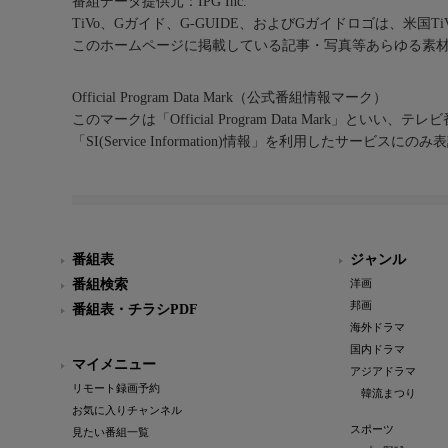
番組データ提供元：IPG Inc.
TiVo、Gガイド、G-GUIDE、およびGガイドロゴは、米国T
このホームページに掲載している記事・写真等あらゆる素
Official Program Data Mark（公式番組情報マーク）
このマークは「Official Program Data Mark」といい
「SI(Service Information)情報」を利用したサービ
番組表
ジャンル
番組検索
洋画
邦画
番組表・チラシPDF
海外ドラマ
国内ドラマ
マイメニュー
アジアドラマ
リモート録画予約
韓流まつり
お気に入りチャンネル
スポーツ
見たい番組一覧