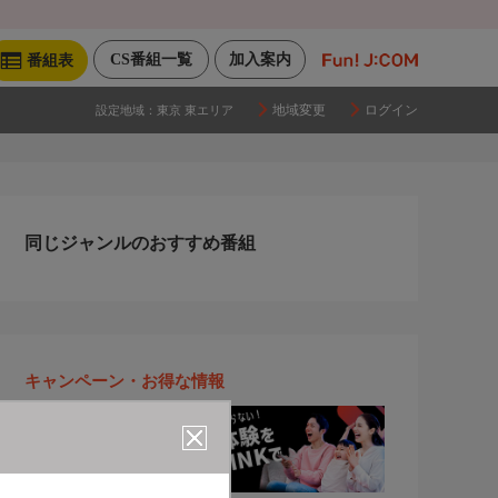
CS番組一覧
加入案内
番組表
地域変更
ログイン
設定地域：
東京 東エリア
同じジャンルのおすすめ番組
キャンペーン・お得な情報