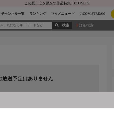
この夏、心を動かす作品特集 | J:COM TV
チャンネル一覧
ランキング
マイメニュー
J:COM STREAM
詳細検索
の放送予定はありません