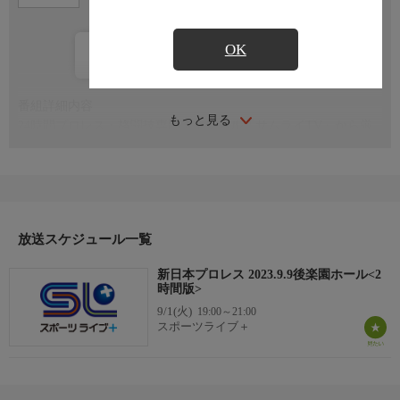
OK
カレンダー登録
番組詳細内容
もっと見る
24時間プロレス・格闘技専門チャンネル「サムライTV」から厳
選された番組をお届けします！
放送スケジュール一覧
新日本プロレス 2023.9.9後楽園ホール<2
時間版>
9/1(火)
19:00～21:00
スポーツライブ＋