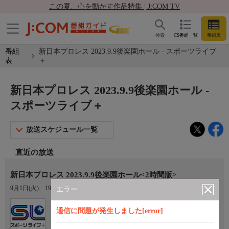
この夏、心を動かす作品特集 | J:COM TV
検索
CS番組一覧
番組表
番組
新日本プロレス 2023.9.9後楽園ホール - スポーツライブ
表
＋
新日本プロレス 2023.9.9後楽園ホール -
スポーツライブ＋
放送スケジュール一覧
直近の放送
新日本プロレス 2023.9.9後楽園ホール<2時間版>
9月1日(火)
19:00〜21:00
エラー
Ch.410
通信に問題が発生しました[error]
スポーツライブ＋