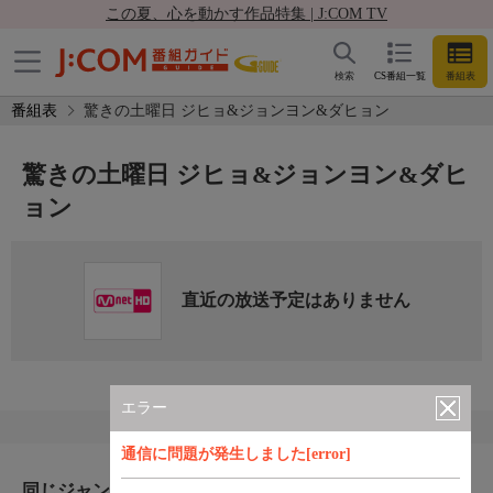
この夏、心を動かす作品特集 | J:COM TV
検索
CS番組一覧
番組表
番組表
驚きの土曜日 ジヒョ&ジョンヨン&ダヒョン
驚きの土曜日 ジヒョ&ジョンヨン&ダヒ
ョン
直近の放送予定はありません
エラー
通信に問題が発生しました[error]
同じジャンルのおすすめ番組