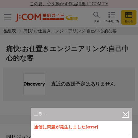
この夏、心を動かす作品特集 | J:COM TV
検索
CS番組一覧
番組表
番組表
痛快!お仕置きエンジニアリング:自己中心的な客
痛快!お仕置きエンジニアリング:自己中
心的な客
直近の放送予定はありません
エラー
通信に問題が発生しました[error]
同じジャンルのおすすめ番組