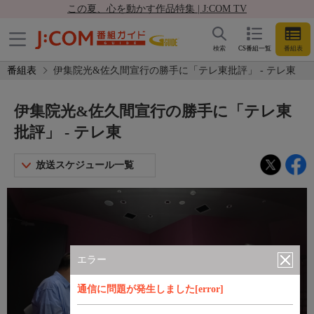
この夏、心を動かす作品特集 | J:COM TV
検索
CS番組一覧
番組表
番組表
伊集院光&佐久間宣行の勝手に「テレ東批評」 - テレ東
伊集院光&佐久間宣行の勝手に「テレ東
批評」 - テレ東
放送スケジュール一覧
エラー
通信に問題が発生しました[error]