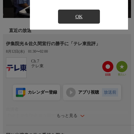
OK
直近の放送
伊集院光＆佐久間宣行の勝手に「テレ東批評」
8月12日(水)
01:30〜02:00
Ch.7
テレ東
カレンダー登録
アプリ視聴
放送前
出演者
もっと見る
【MC】伊集院光 佐久間宣行
【進行】中根舞美(テレビ東京アナウンサー)