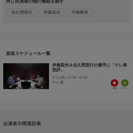
同じ出演者の他の番組を探す
ホームページ
https://www.tv-tokyo.co.jp/ijuinsakuma/
佐久間宣行
伊集院光
中根舞美
放送スケジュール一覧
伊集院光＆佐久間宣行の勝手に「テレ東
批評」
8/12(水)
01:30～02:00
テレ東
出演者の関連記事