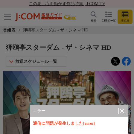
この夏、心を動かす作品特集 | J:COM TV
検索
CS番組一覧
番組表
番組表
狎鴎亭スターダム - ザ・シネマ HD
狎鴎亭スターダム - ザ・シネマ HD
放送スケジュール一覧
エラー
通信に問題が発生しました[error]