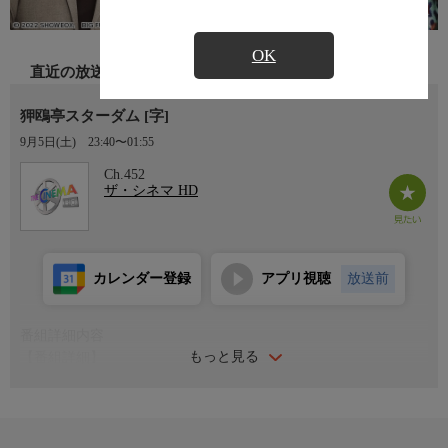
OK
直近の放送
狎鴎亭スターダム [字]
9月5日(土)
23:40〜01:55
Ch.452
ザ・シネマ HD
カレンダー登録
アプリ視聴
放送前
番組詳細内容
もっと見る
【番組詳細】
高級美容整形が集まる、韓国ソウルのオシャレスポット狎鴎亭
（アックジョン）を舞台にした、マ・ドンソクのコメディ・アク
ション！果たして2人は、最底辺からビューティ・ビジネスの頂
点へ、のし上がれるのか！(2022年・韓国・111分・カラー)