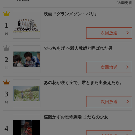
08/06更新
映画『グランメゾン・パリ』
1
次回放送
(-)
でっちあげ 〜殺人教師と呼ばれた男
2
次回放送
(4)
あの花が咲く丘で、君とまた出会えたら。
3
次回放送
(-)
楳図かずお恐怖劇場 まだらの少女
4