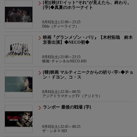
[初][映]IT/イット“それ”が見えたら、終わり。
[字]◆真夏のホラーナイト
8月8日(土) 21:00～23:25
Dlife（ディーライフ）
映画『グランメゾン・パリ』【木村拓哉 鈴木
京香出演】◆NECO初◆
8月8日(土) 21:00～23:15
映画･チャンネルNECO-HD
[韓]映画 マルティニークからの祈り<字>◆チョ
ン・ドヨン、コ・ス
8月8日(土) 22:30～00:55
アジアドラマチックTV（アジドラ）
ランボー 最後の戦場 [字]
8月8日(土) 22:45～00:25
ザ・シネマ HD