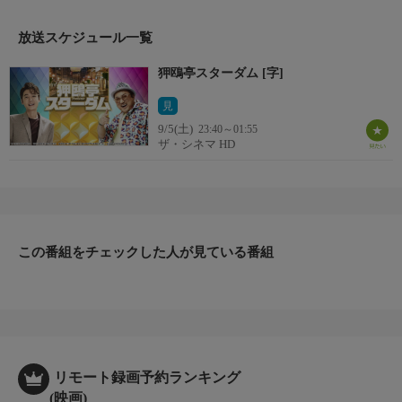
【監督・脚本】イム・ジンスン
【出演】マ・ドンソク、チョン・ギョンホ、オ・ナラ、オ・ヨン
放送スケジュール一覧
ソほか
狎鴎亭スターダム [字]
見
9/5(土)
23:40～01:55
ザ・シネマ HD
この番組をチェックした人が見ている番組
リモート録画予約ランキング
(映画)