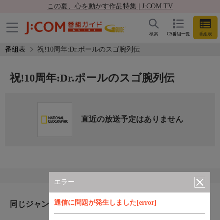
この夏、心を動かす作品特集 | J:COM TV
検索
CS番組一覧
番組表
番組表
祝!10周年:Dr.ポールのスゴ腕列伝
祝!10周年:Dr.ポールのスゴ腕列伝
直近の放送予定はありません
エラー
通信に問題が発生しました[error]
同じジャンルのおすすめ番組