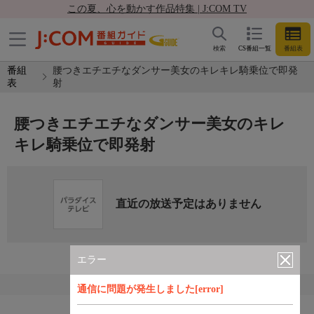
この夏、心を動かす作品特集 | J:COM TV
検索
CS番組一覧
番組表
番組
腰つきエチエチなダンサー美女のキレキレ騎乗位で即発
表
射
腰つきエチエチなダンサー美女のキレ
キレ騎乗位で即発射
直近の放送予定はありません
エラー
通信に問題が発生しました[error]