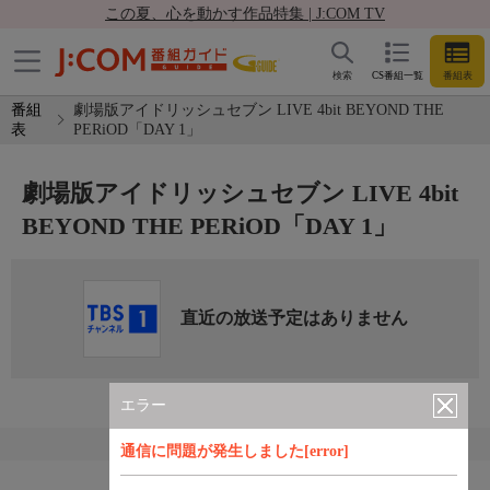
この夏、心を動かす作品特集 | J:COM TV
検索
CS番組一覧
番組表
番組
劇場版アイドリッシュセブン LIVE 4bit BEYOND THE
表
PERiOD「DAY 1」
劇場版アイドリッシュセブン LIVE 4bit
BEYOND THE PERiOD「DAY 1」
直近の放送予定はありません
エラー
通信に問題が発生しました[error]