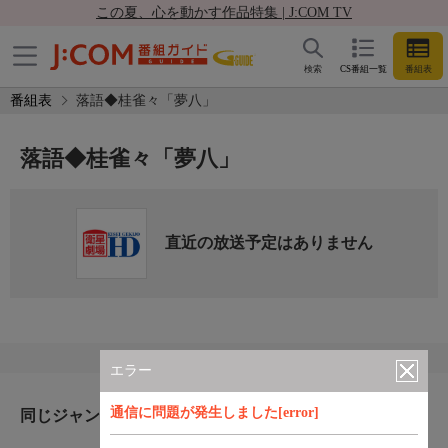
この夏、心を動かす作品特集 | J:COM TV
検索
CS番組一覧
番組表
番組表
落語◆桂雀々「夢八」
落語◆桂雀々「夢八」
直近の放送予定はありません
エラー
通信に問題が発生しました[error]
同じジャンルのおすすめ番組