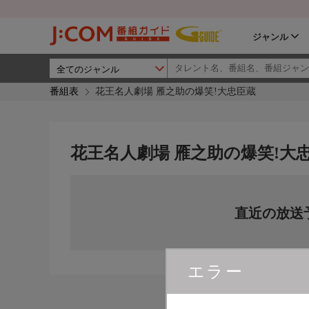
ジャンル
番組表
花王名人劇場 雁之助の爆笑!大忠臣蔵
花王名人劇場 雁之助の爆笑!大
直近の放送
エラー