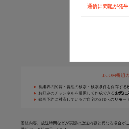
通信に問題が発生しま
J:COM番
番組表の閲覧・番組の検索・検索条件を保存する
お好みのチャンネルを選択して作成できる
お気に
録画予約に対応しているご自宅のSTBへの
リモー
番組内容、放送時間などが実際の放送内容と異なる場合が