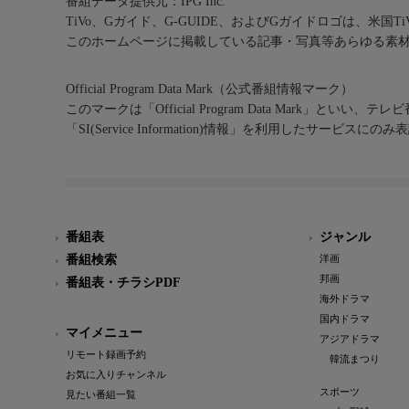
番組データ提供元：IPG Inc.
TiVo、Gガイド、G-GUIDE、およびGガイドロゴは、米国T
このホームページに掲載している記事・写真等あらゆる素
Official Program Data Mark（公式番組情報マーク）
このマークは「Official Program Data Mark」といい
「SI(Service Information)情報」を利用したサービ
番組表
ジャンル
番組検索
洋画
邦画
番組表・チラシPDF
海外ドラマ
国内ドラマ
マイメニュー
アジアドラマ
リモート録画予約
韓流まつり
お気に入りチャンネル
スポーツ
見たい番組一覧