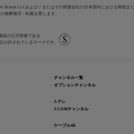
iVo Brands LLCおよび／またはその関連会社の日本国内における商標
材の無断複写・転載を禁じます。
、テレビ番組の公式情報である
スにのみ表記が許されているマークです。
チャンネル一覧
オプションチャンネル
J:テレ
J:COMチャンネル
ケーブル4K