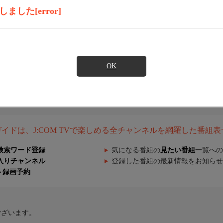
した[error]
OK
組ガイドは、J:COM TVで楽しめる全チャンネルを網羅した番組
検索ワード登録
気になる番組の
見たい番組
一覧への
入りチャンネル
登録した番組の最新情報をお知らせ
ト録画予約
ございます。