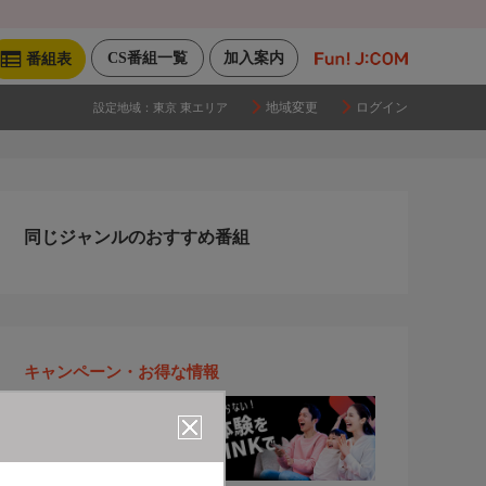
CS番組一覧
加入案内
番組表
地域変更
ログイン
設定地域：
東京 東エリア
同じジャンルのおすすめ番組
キャンペーン・お得な情報