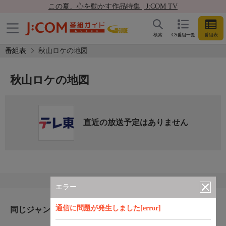
この夏、心を動かす作品特集 | J:COM TV
検索
CS番組一覧
番組表
番組表
秋山ロケの地図
秋山ロケの地図
直近の放送予定はありません
エラー
通信に問題が発生しました[error]
同じジャンルのおすすめ番組