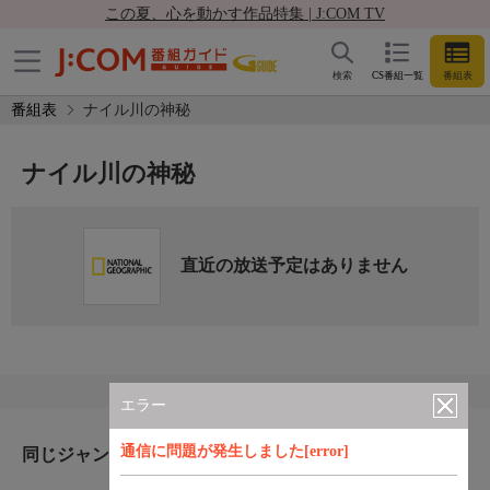
この夏、心を動かす作品特集 | J:COM TV
検索
CS番組一覧
番組表
番組表
ナイル川の神秘
ナイル川の神秘
直近の放送予定はありません
エラー
通信に問題が発生しました[error]
同じジャンルのおすすめ番組