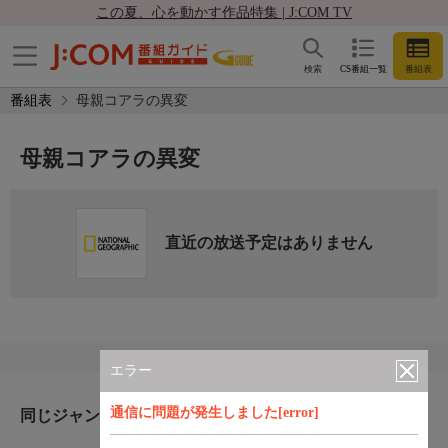
この夏、心を動かす作品特集 | J:COM TV
検索
CS番組一覧
番組表
番組表
母親コアラの異変
母親コアラの異変
直近の放送予定はありません
エラー
通信に問題が発生しました[error]
同じジャンルのおすすめ番組