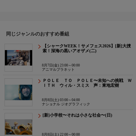
同じジャンルのおすすめ番組
【シャークWEEK！サメフェス2026】[新]大捜
索！深海の黒いアオザメ(二)
8月7日(金) 23:00～00:00
アニマルプラネット
ＰＯＬＥ ＴＯ ＰＯＬＥ〜未知への挑戦 Ｗ
ＩＴＨ ウィル・スミス 声：東地宏樹
8月8日(土) 03:00～04:00
ナショナル ジオグラフィック
[新]小学校〜それは小さな社会〜(日)
8月8日(土) 22:00～00:00