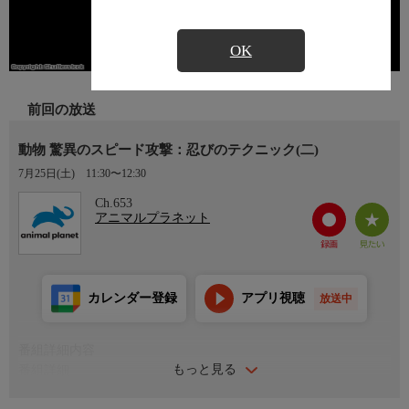
OK
前回の放送
動物 驚異のスピード攻撃：忍びのテクニック(二)
7月25日(土)
11:30〜12:30
Ch.653
アニマルプラネット
カレンダー登録
アプリ視聴
放送中
番組詳細内容
もっと見る
番組詳細
トラやユキヒョウといった肉食動物はカモフラージュの技を進化