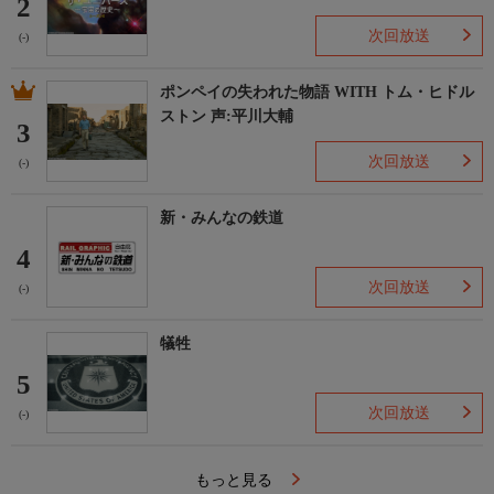
2
次回放送
(-)
ポンペイの失われた物語 WITH トム・ヒドル
ストン 声:平川大輔
3
次回放送
(-)
新・みんなの鉄道
4
次回放送
(-)
犠牲
5
次回放送
(-)
もっと見る