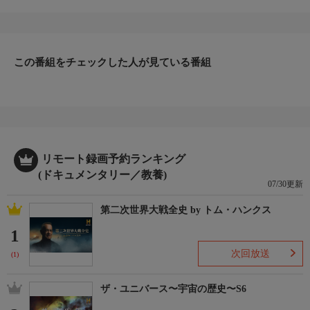
させ、猛烈な速さで攻撃を始める前に周囲に完璧に溶け込む。コ
ウイカは驚くべき擬態を使って狩りをしたり、天敵から身を守っ
たりしている。さらにオジロワシが空から急降下して海の魚をか
ぎ爪で捕まえるように、別の生態系を襲う捕食者もいる。捕食者
と被捕食者の戦いにおいて、スピードと合わせて使われる敵をだ
この番組をチェックした人が見ている番組
ます技が生死を分ける瞬間に迫る。
リモート録画予約ランキング
(ドキュメンタリー／教養)
07/30更新
第二次世界大戦全史 by トム・ハンクス
1
次回放送
(1)
ザ・ユニバース〜宇宙の歴史〜S6