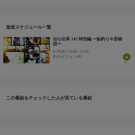
しく楽に楽に」をモットーに日本各地の釣り場で大暴れ！今回は
鮎釣りの今と昔をたっぷりと語ってもらう。
日本の夏を象徴する鮎釣りは、鬼才が幼少期から大好きな釣
り。古き良き時代を知り、今尚進化を続けているこの釣りについ
て、過去の映像を交えながら喋り尽くす！
放送スケジュール一覧
＊出演者：松田 稔＊初回放送：2023/8/28
伝心伝承 243 特別編 〜鮎釣り今昔物
語〜
8/20(木)
02:00～03:00
釣りビジョンHD
この番組をチェックした人が見ている番組