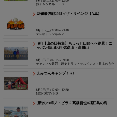
8月8日(土) 21:00～22:00
旅チャンネル ＨＤ
麻雀最強戦2025▽ザ・リベンジ【A卓】
8月8日(土) 22:00～23:40
テレ朝チャンネル２
[新]【山の日特集】ちょっと山頂へ〜絶景！ニ
ッポン低山紀行 弥彦山・高川山
8月9日(日) 07:15～09:00
チャンネル銀河 歴史ドラマ・サスペンス・日本のうた
えみつんキャンプ！ #1
8月9日(日) 12:00～12:30
MONDOTV HD
[新]のべ竿ノトビラ 5 高橋哲也×福江島の海