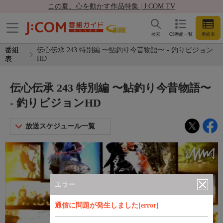
この夏、心を動かす作品特集 | J:COM TV
検索
CS番組一覧
番組表
番組
伝心伝承 243 特別編 〜鮎釣り今昔物語〜 - 釣りビジョン
HD
表
伝心伝承 243 特別編 〜鮎釣り今昔物語〜
- 釣りビジョンHD
放送スケジュール一覧
エラー
通信に問題が発生しました[error]