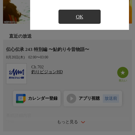
OK
直近の放送
伝心伝承 243 特別編 〜鮎釣り今昔物語〜
8月20日(木)
02:00〜03:00
Ch.702
釣りビジョンHD
カレンダー登録
アプリ視聴
放送前
番組詳細内容
もっと見る
詳細
磯釣りの鬼才・松田稔出演の釣り番組『伝心伝承』。「釣りは楽