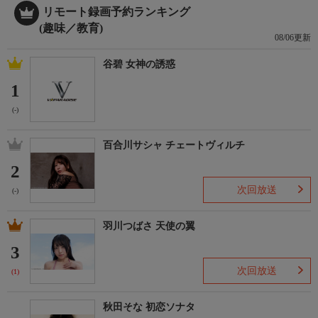
リモート録画予約ランキング
(趣味／教育)
08/06更新
谷碧 女神の誘惑
1
(-)
百合川サシャ チェートヴィルチ
2
次回放送
(-)
羽川つばさ 天使の翼
3
次回放送
(1)
秋田そな 初恋ソナタ