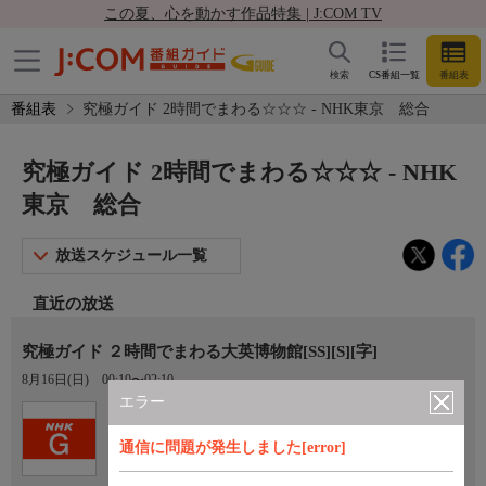
この夏、心を動かす作品特集 | J:COM TV
検索
CS番組一覧
番組表
番組表
究極ガイド 2時間でまわる☆☆☆ - NHK東京 総合
究極ガイド 2時間でまわる☆☆☆ - NHK
東京 総合
放送スケジュール一覧
直近の放送
究極ガイド ２時間でまわる大英博物館[SS][S][字]
8月16日(日)
00:10〜02:10
エラー
Ch.1
NHK東京 総合
通信に問題が発生しました[error]