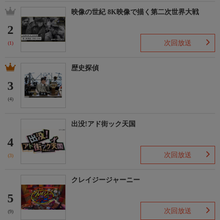
映像の世紀 8K映像で描く第二次世界大戦
2
次回放送
(1)
歴史探偵
3
(4)
出没!アド街ック天国
4
次回放送
(3)
クレイジージャーニー
5
次回放送
(9)