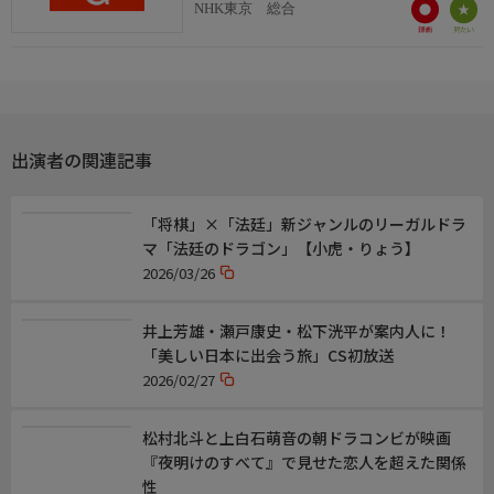
NHK東京 総合
出演者の関連記事
「将棋」×「法廷」新ジャンルのリーガルドラ
マ「法廷のドラゴン」【小虎・りょう】
2026/03/26
井上芳雄・瀬戸康史・松下洸平が案内人に！
「美しい日本に出会う旅」CS初放送
2026/02/27
松村北斗と上白石萌音の朝ドラコンビが映画
『夜明けのすべて』で見せた恋人を超えた関係
性