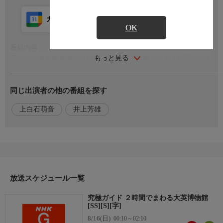
カレンダー登録
アプリ視聴
放送前
OK
番組内容
もっと見る
国内外の有名観光地を２時間で味わう「究極ガイド２時間でまわ
る」。今回の舞台は、大英博物館。イギリスに行けば欠かせない
観光スポットだ。館内にはエジプト・5500年ほど前のミイラや、
同じ出演者の他の番組を探す
ギリシャ・パルテノン神殿を飾った彫刻たち。そして、アステ
カ・創造と破壊を司る神の仮面など、人類の至宝が集う。大英博
上白石萌音
井上芳雄
物館をめぐることは、世界の人類の歩みをたどること。そんな時
空を超えた壮大な２時間の旅をお届けする。
出演者
【語り】上白石萌音，井上芳雄
放送スケジュール一覧
究極ガイド ２時間でまわる大英博物館
[SS][S][字]
8/16(日)
00:10～02:10