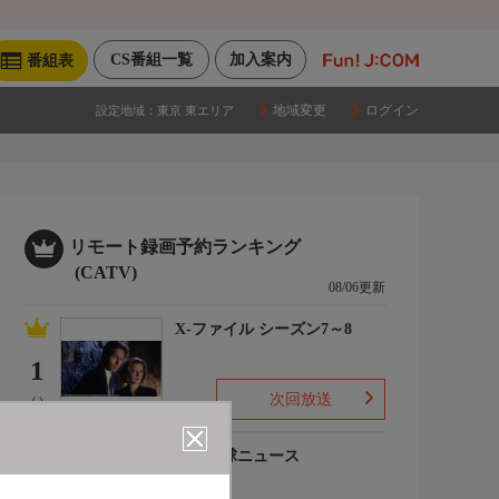
CS番組一覧
加入案内
番組表
地域変更
ログイン
設定地域：
東京 東エリア
リモート録画予約ランキング
(CATV)
08/06更新
X-ファイル シーズン7～8
1
次回放送
(-)
プロ野球ニュース
2