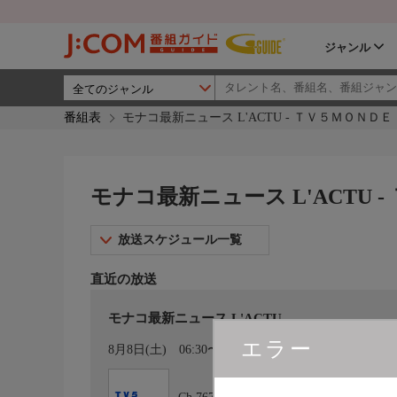
ジャンル
番組表
モナコ最新ニュース L'ACTU - ＴＶ５ＭＯＮＤＥ
モナコ最新ニュース L'ACTU 
放送スケジュール一覧
直近の放送
モナコ最新ニュース L'ACTU
エラー
カレンダー登録
8月8日(土)
06:30〜07:00