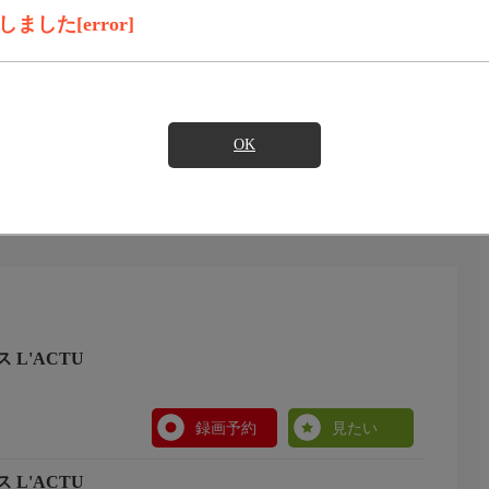
録画予約
見たい
した[error]
OK
L'ACTU
録画予約
見たい
L'ACTU