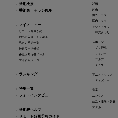
番組検索
洋画
邦画
番組表・チラシPDF
海外ドラマ
国内ドラマ
マイメニュー
アジアドラマ
リモート録画予約
韓流まつり
お気に入りチャンネル
スポーツ
見たい番組一覧
プロ野球
検索ワード登録
サッカー
番組お知らせメール
ゴルフ
マイ番組ページ
テニス
ランキング
アニメ・キッズ
ディズニー
特集一覧
音楽
フォトインタビュー
エンタメ
生活・趣味・教養
アダルト
番組表ヘルプ
リモート録画予約ガイド