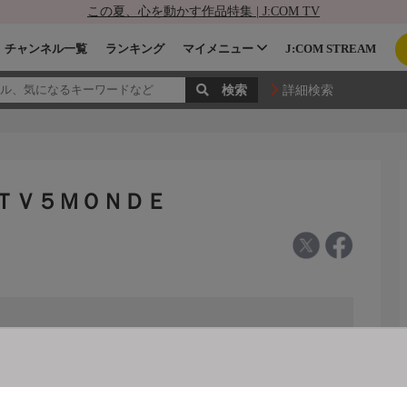
この夏、心を動かす作品特集 | J:COM TV
チャンネル一覧
ランキング
マイメニュー
J:COM STREAM
詳細検索
- ＴＶ５ＭＯＮＤＥ