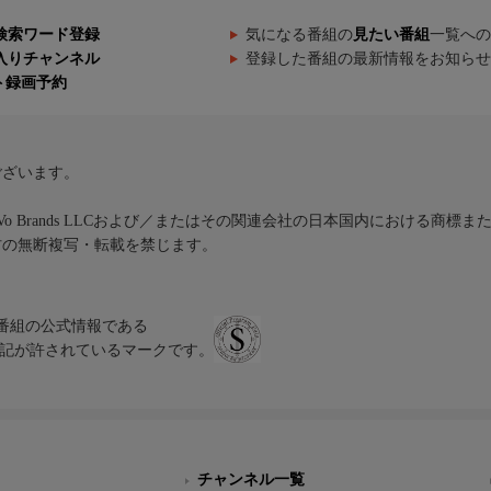
検索ワード登録
気になる番組の
見たい番組
一覧への
入りチャンネル
登録した番組の最新情報をお知らせ
ト録画予約
ございます。
iVo Brands LLCおよび／またはその関連会社の日本国内における商標
材の無断複写・転載を禁じます。
、テレビ番組の公式情報である
スにのみ表記が許されているマークです。
チャンネル一覧