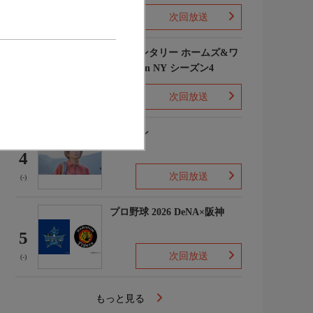
次回放送
(1)
エレメンタリー ホームズ&ワ
トソン in NY シーズン4
3
次回放送
(2)
下山メシ
4
次回放送
(-)
プロ野球 2026 DeNA×阪神
5
次回放送
(-)
もっと見る