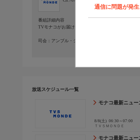
Ch.767
ＴＶ５ＭＯＮＤＥ
通信に問題が発生しま
番組詳細内容
TVモナコがお届けするニュース番組。
司会：アンブル・シュタルダー
放送スケジュール一覧
モナコ最新ニュース 
8/8(土)
06:30～07:00
ＴＶ５ＭＯＮＤＥ
モナコ最新ニュース 