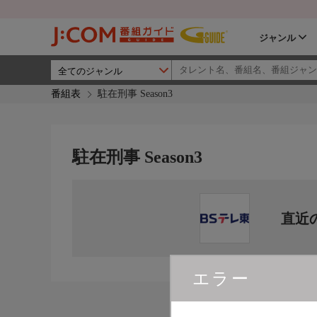
ジャンル
番組表
駐在刑事 Season3
駐在刑事 Season3
直近
エラー