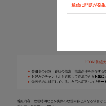
通信に問題が発生しま
J:COM番
番組表の閲覧・番組の検索・検索条件を保存する
お好みのチャンネルを選択して作成できる
お気に
録画予約に対応しているご自宅のSTBへの
リモー
番組内容、放送時間などが実際の放送内容と異なる場合が