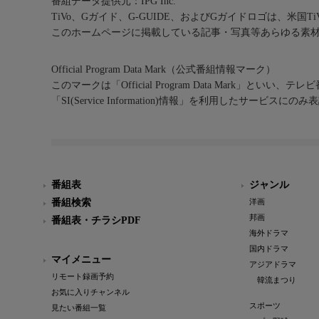
番組データ提供元：IPG Inc.
TiVo、Gガイド、G-GUIDE、およびGガイドロゴは、米国T
このホームページに掲載している記事・写真等あらゆる素
Official Program Data Mark（公式番組情報マーク）
このマークは「Official Program Data Mark」といい
「SI(Service Information)情報」を利用したサービ
番組表
ジャンル
番組検索
洋画
邦画
番組表・チラシPDF
海外ドラマ
国内ドラマ
マイメニュー
アジアドラマ
リモート録画予約
韓流まつり
お気に入りチャンネル
スポーツ
見たい番組一覧