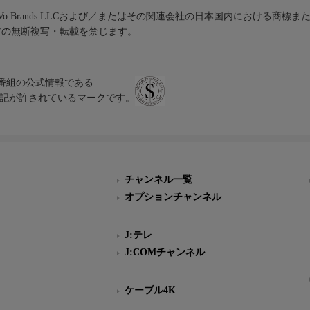
iVo Brands LLCおよび／またはその関連会社の日本国内における商標
材の無断複写・転載を禁じます。
、テレビ番組の公式情報である
スにのみ表記が許されているマークです。
チャンネル一覧
オプションチャンネル
J:テレ
J:COMチャンネル
ケーブル4K