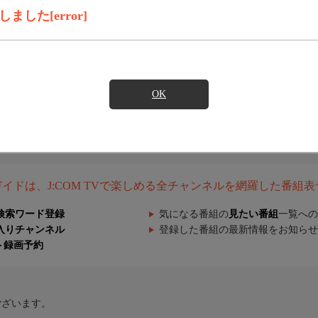
した[error]
OK
組ガイドは、J:COM TVで楽しめる全チャンネルを網羅した番組
検索ワード登録
気になる番組の
見たい番組
一覧への
入りチャンネル
登録した番組の最新情報をお知らせ
ト録画予約
ございます。