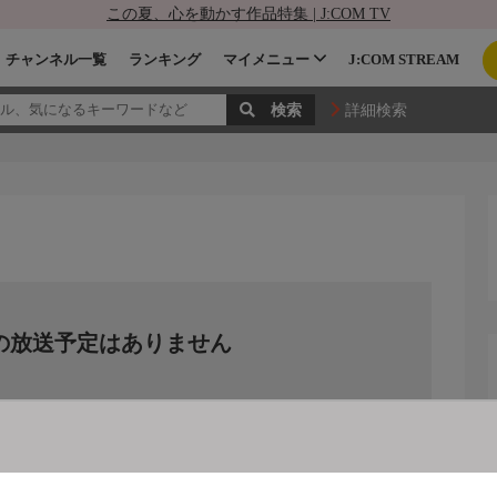
この夏、心を動かす作品特集 | J:COM TV
チャンネル一覧
ランキング
マイメニュー
J:COM STREAM
詳細検索
の放送予定はありません