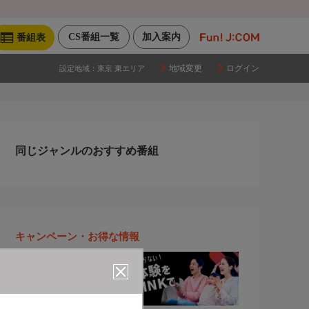
CS番組一覧
加入案内
番組表
地域変更
ログイン
設定地域：
東京 東エリア
同じジャンルのおすすめ番組
キャンペーン・お得な情報