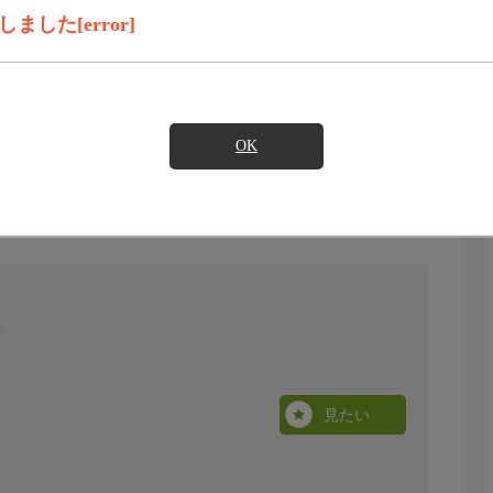
した[error]
OK
見たい