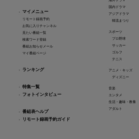
海外ドラマ
国内ドラマ
マイメニュー
アジアドラマ
リモート録画予約
韓流まつり
お気に入りチャンネル
スポーツ
見たい番組一覧
プロ野球
検索ワード登録
サッカー
番組お知らせメール
ゴルフ
マイ番組ページ
テニス
ランキング
アニメ・キッズ
ディズニー
特集一覧
音楽
フォトインタビュー
エンタメ
生活・趣味・教養
アダルト
番組表ヘルプ
リモート録画予約ガイド