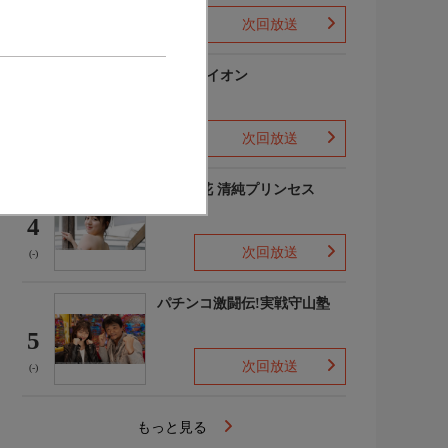
次回放送
(-)
3月のライオン
3
次回放送
(-)
吉田優花 清純プリンセス
4
次回放送
(-)
パチンコ激闘伝!実戦守山塾
5
次回放送
(-)
もっと見る