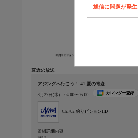
通信に問題が発生しま
直近の放送
アジングへ行こう！ 41 夏の青森
カレンダー登録
8月27日(木)
04:00〜05:00
Ch.702
釣りビジョンHD
番組詳細内容
詳細