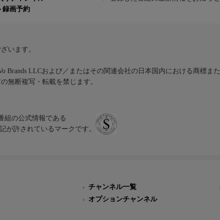
ト録画予約
ございます。
iVo Brands LLCおよび／またはその関連会社の日本国内における商標
材の無断複写・転載を禁じます。
、テレビ番組の公式情報である
スにのみ表記が許されているマークです。
チャンネル一覧
オプションチャンネル