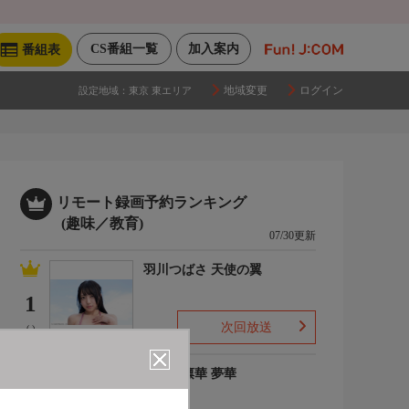
CS番組一覧
加入案内
番組表
地域変更
ログイン
設定地域：
東京 東エリア
リモート録画予約ランキング
(趣味／教育)
07/30更新
羽川つばさ 天使の翼
1
次回放送
(-)
ゆめの凛華 夢華
2