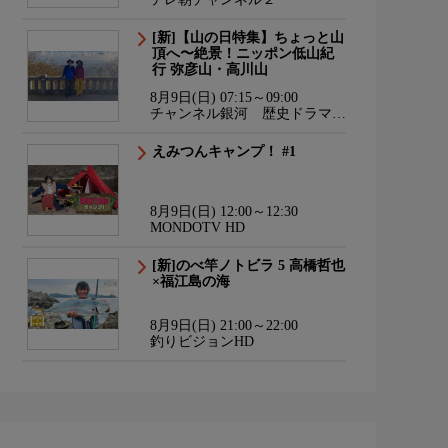
[新]【山の日特集】ちょっと山
頂へ〜絶景！ニッポン低山紀
行 弥彦山・高川山
8月9日(日) 07:15～09:00
チャンネル銀河 歴史ドラマ・
サスペンス・日本のうた
えみつんキャンプ！ #1
8月9日(日) 12:00～12:30
MONDOTV HD
[新]のべ竿ノトビラ 5 高橋哲也
×福江島の海
8月9日(日) 21:00～22:00
釣りビジョンHD