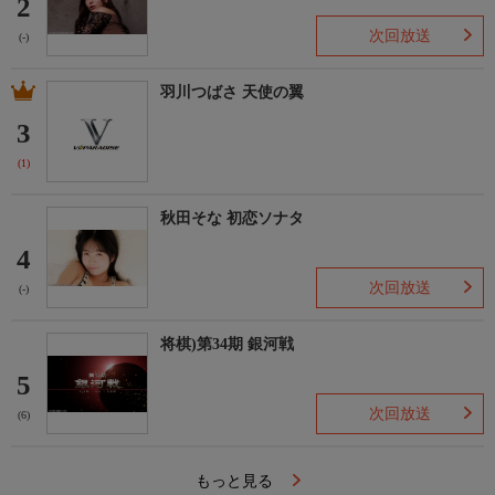
2
次回放送
(-)
羽川つばさ 天使の翼
3
(1)
秋田そな 初恋ソナタ
4
次回放送
(-)
将棋)第34期 銀河戦
5
次回放送
(6)
もっと見る