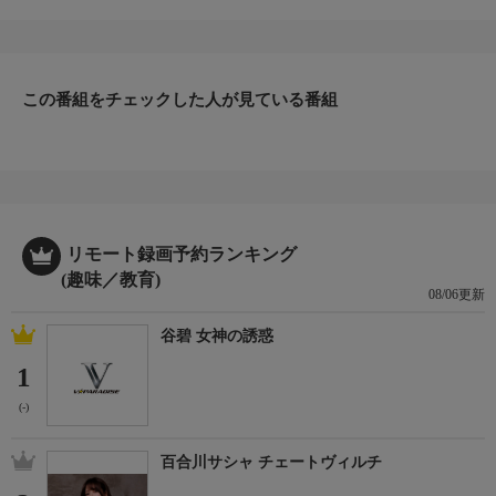
にチャレンジする『アナタに釣っていただきます！』。ひとつの
釣りを追求した視点から別の釣りを考察する。
今回は磯釣り師・平和卓也が、旧江戸川のテナガエビ釣りにト
ライ。初めての釣りに戸惑いながらも、培ってきた経験を活かす
ことで、その魅力にどっぷりとハマってゆく。
この番組をチェックした人が見ている番組
＊出演者：平和卓也＊初回放送：2023/8/26
リモート録画予約ランキング
(趣味／教育)
08/06更新
谷碧 女神の誘惑
1
(-)
百合川サシャ チェートヴィルチ