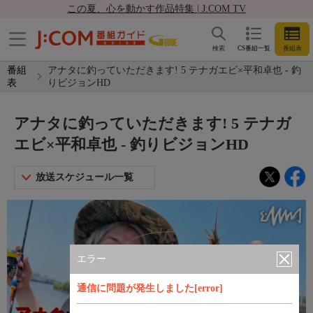
この夏、心を動かす作品特集 | J:COM TV
検索
CS番組一覧
番組表
番組
アナタに釣っていただきます! 5 テナガエビ×平和卓也 - 釣
表
りビジョンHD
アナタに釣っていただきます! 5 テナガ
エビ×平和卓也 - 釣りビジョンHD
放送スケジュール一覧
エラー
通信に問題が発生しました[error]