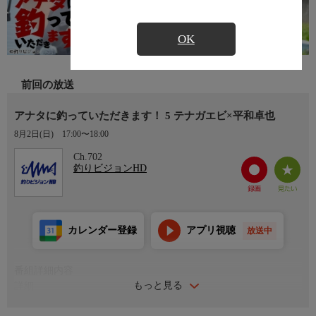
OK
前回の放送
アナタに釣っていただきます！ 5 テナガエビ×平和卓也
8月2日(日)
17:00〜18:00
Ch.702
釣りビジョンHD
カレンダー登録
アプリ視聴
放送中
番組詳細内容
もっと見る
詳細
お馴染みの釣り名人がジャンルや釣り方に囚われず、様々な釣り