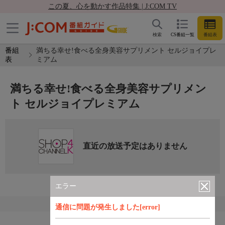
この夏、心を動かす作品特集 | J:COM TV
検索
CS番組一覧
番組表
番組
満ちる幸せ!食べる全身美容サプリメント セルジョイプレ
表
ミアム
満ちる幸せ!食べる全身美容サプリメン
ト セルジョイプレミアム
直近の放送予定はありません
エラー
通信に問題が発生しました[error]