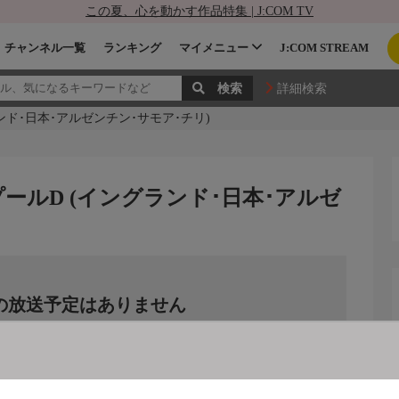
この夏、心を動かす作品特集 | J:COM TV
チャンネル一覧
ランキング
マイメニュー
J:COM STREAM
詳細検索
ンド･日本･アルゼンチン･サモア･チリ)
プールD (イングランド･日本･アルゼ
の放送予定はありません