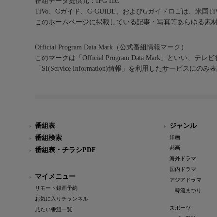
番組データ提供元：IPG Inc.
TiVo、Gガイド、G-GUIDE、およびGガイドロゴは、米国T
このホームページに掲載している記事・写真等あらゆる素
Official Program Data Mark（公式番組情報マーク）
このマークは「Official Program Data Mark」といい
「SI(Service Information)情報」を利用したサービ
番組表
ジャンル
番組検索
洋画
邦画
番組表・チラシPDF
海外ドラマ
国内ドラマ
マイメニュー
アジアドラマ
リモート録画予約
韓流まつり
お気に入りチャンネル
スポーツ
見たい番組一覧