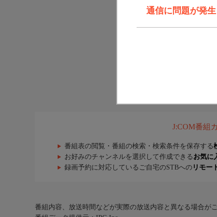
通信に問題が発生しま
J:COM番
番組表の閲覧・番組の検索・検索条件を保存する
お好みのチャンネルを選択して作成できる
お気に
録画予約に対応しているご自宅のSTBへの
リモー
番組内容、放送時間などが実際の放送内容と異なる場合が