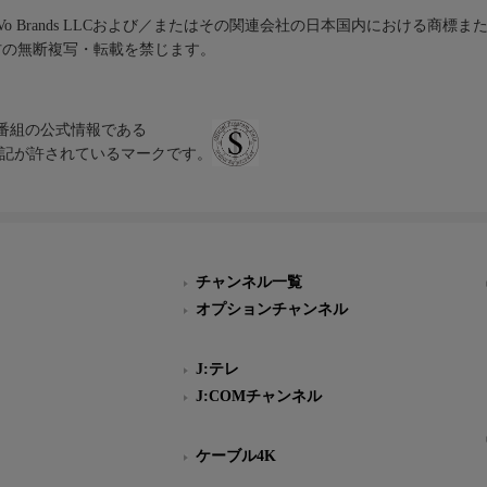
iVo Brands LLCおよび／またはその関連会社の日本国内における商標
材の無断複写・転載を禁じます。
、テレビ番組の公式情報である
スにのみ表記が許されているマークです。
チャンネル一覧
オプションチャンネル
J:テレ
J:COMチャンネル
ケーブル4K