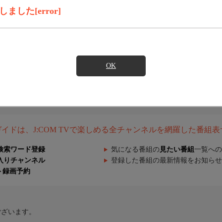
した[error]
OK
組ガイドは、J:COM TVで楽しめる全チャンネルを網羅した番組
検索ワード登録
気になる番組の
見たい番組
一覧への
入りチャンネル
登録した番組の最新情報をお知らせ
ト録画予約
ございます。