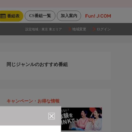
CS番組一覧
加入案内
番組表
地域変更
ログイン
設定地域：
東京 東エリア
同じジャンルのおすすめ番組
キャンペーン・お得な情報