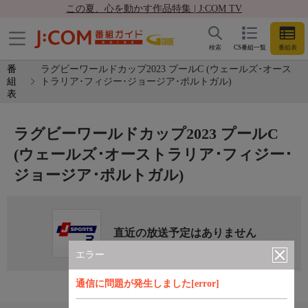
この夏、心を動かす作品特集 | J:COM TV
検索
CS番組一覧
番組表
番
ラグビーワールドカップ2023 プールC (ウェールズ･オース
組
トラリア･フィジー･ジョージア･ポルトガル)
表
ラグビーワールドカップ2023 プールC
(ウェールズ･オーストラリア･フィジー･
ジョージア･ポルトガル)
直近の放送予定はありません
エラー
通信に問題が発生しました[error]