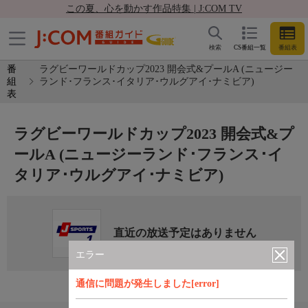
この夏、心を動かす作品特集 | J:COM TV
検索
CS番組一覧
番組表
番
ラグビーワールドカップ2023 開会式&プールA (ニュージー
組
ランド･フランス･イタリア･ウルグアイ･ナミビア)
表
ラグビーワールドカップ2023 開会式&プ
ールA (ニュージーランド･フランス･イ
タリア･ウルグアイ･ナミビア)
直近の放送予定はありません
エラー
通信に問題が発生しました[error]