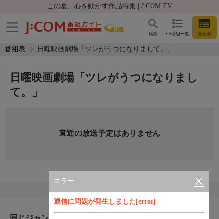
この夏、心を動かす作品特集 | J:COM TV
検索
CS番組一覧
番組表
番組表
日曜映画劇場「ツレがうつになりまして。」
日曜映画劇場「ツレがうつになりまし
て。」
直近の放送予定はありません
エラー
通信に問題が発生しました[error]
同じジャンルのおすすめ番組