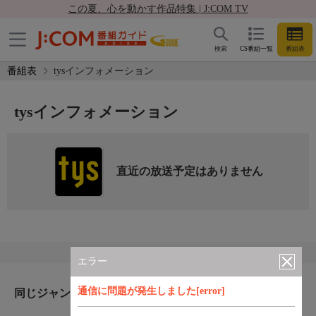
この夏、心を動かす作品特集 | J:COM TV
検索
CS番組一覧
番組表
番組表
tysインフォメーション
tysインフォメーション
直近の放送予定はありません
エラー
通信に問題が発生しました[error]
同じジャンルのおすすめ番組