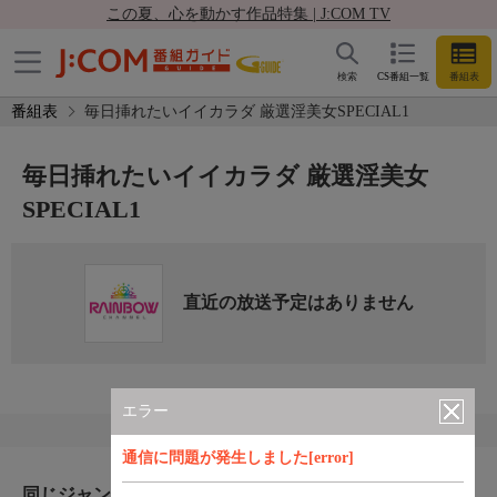
この夏、心を動かす作品特集 | J:COM TV
検索
CS番組一覧
番組表
番組表
毎日挿れたいイイカラダ 厳選淫美女SPECIAL1
毎日挿れたいイイカラダ 厳選淫美女
SPECIAL1
直近の放送予定はありません
エラー
通信に問題が発生しました[error]
同じジャンルのおすすめ番組