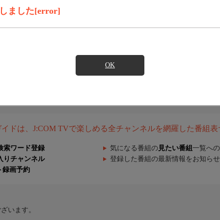
した[error]
OK
組ガイドは、J:COM TVで楽しめる全チャンネルを網羅した番組
検索ワード登録
気になる番組の
見たい番組
一覧への
入りチャンネル
登録した番組の最新情報をお知らせ
ト録画予約
ございます。