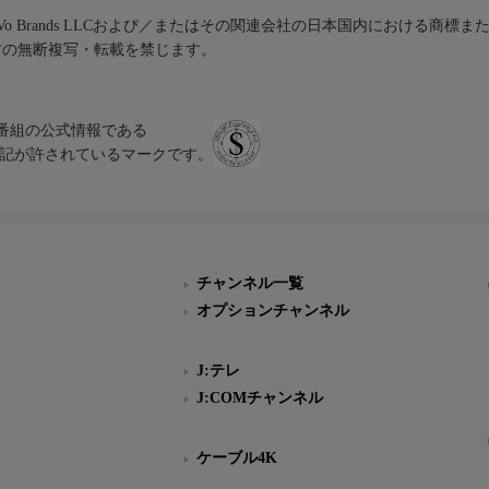
iVo Brands LLCおよび／またはその関連会社の日本国内における商標
材の無断複写・転載を禁じます。
、テレビ番組の公式情報である
スにのみ表記が許されているマークです。
チャンネル一覧
オプションチャンネル
J:テレ
J:COMチャンネル
ケーブル4K