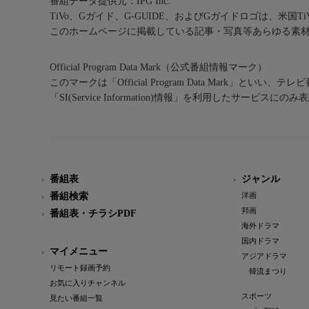
番組データ提供元：IPG Inc.
TiVo、Gガイド、G-GUIDE、およびGガイドロゴは、米国T
このホームページに掲載している記事・写真等あらゆる素
Official Program Data Mark（公式番組情報マーク）
このマークは「Official Program Data Mark」といい
「SI(Service Information)情報」を利用したサービ
番組表
ジャンル
番組検索
洋画
邦画
番組表・チラシPDF
海外ドラマ
国内ドラマ
マイメニュー
アジアドラマ
リモート録画予約
韓流まつり
お気に入りチャンネル
スポーツ
見たい番組一覧