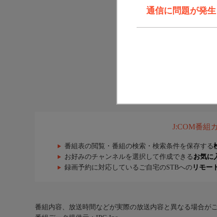
通信に問題が発生しま
J:COM番
番組表の閲覧・番組の検索・検索条件を保存する
お好みのチャンネルを選択して作成できる
お気に
録画予約に対応しているご自宅のSTBへの
リモー
番組内容、放送時間などが実際の放送内容と異なる場合が