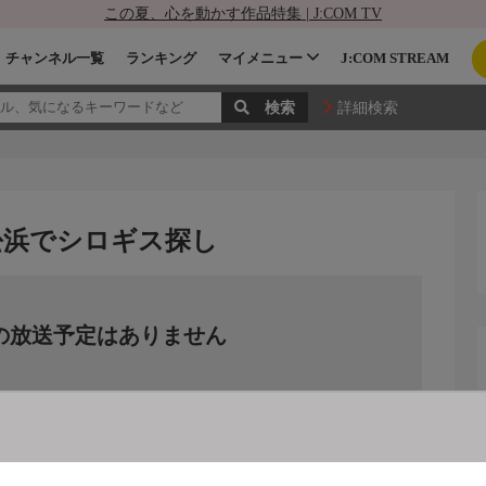
この夏、心を動かす作品特集 | J:COM TV
チャンネル一覧
ランキング
マイメニュー
J:COM STREAM
詳細検索
し
松浜でシロギス探し
の放送予定はありません