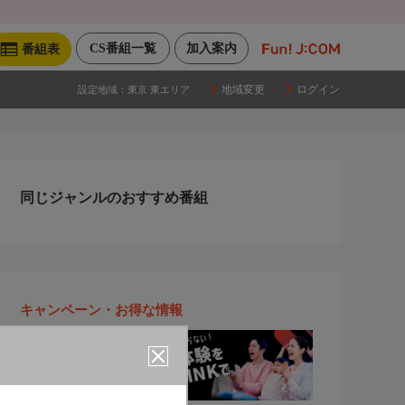
CS番組一覧
加入案内
番組表
地域変更
ログイン
設定地域：
東京 東エリア
同じジャンルのおすすめ番組
キャンペーン・お得な情報