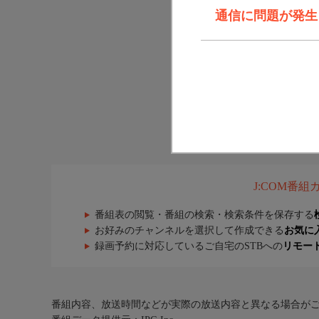
通信に問題が発生しま
J:COM番
番組表の閲覧・番組の検索・検索条件を保存する
お好みのチャンネルを選択して作成できる
お気に
録画予約に対応しているご自宅のSTBへの
リモー
番組内容、放送時間などが実際の放送内容と異なる場合が