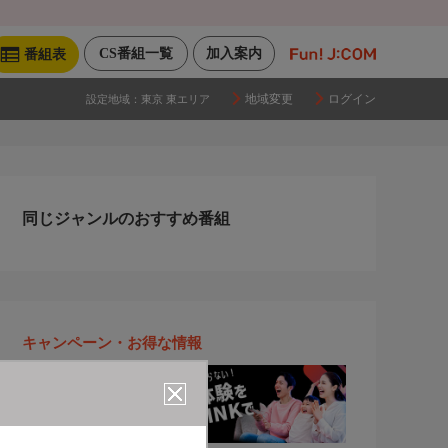
CS番組一覧
加入案内
番組表
地域変更
ログイン
設定地域：
東京 東エリア
同じジャンルのおすすめ番組
キャンペーン・お得な情報