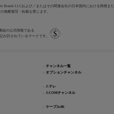
iVo Brands LLCおよび／またはその関連会社の日本国内における商標
材の無断複写・転載を禁じます。
、テレビ番組の公式情報である
スにのみ表記が許されているマークです。
チャンネル一覧
オプションチャンネル
J:テレ
J:COMチャンネル
ケーブル4K