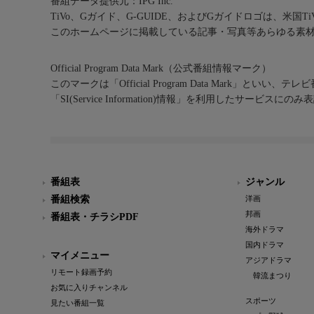
番組データ提供元：IPG Inc.
TiVo、Gガイド、G-GUIDE、およびGガイドロゴは、米国T
このホームページに掲載している記事・写真等あらゆる素
Official Program Data Mark（公式番組情報マーク）
このマークは「Official Program Data Mark」といい
「SI(Service Information)情報」を利用したサービ
番組表
ジャンル
番組検索
洋画
邦画
番組表・チラシPDF
海外ドラマ
国内ドラマ
マイメニュー
アジアドラマ
リモート録画予約
韓流まつり
お気に入りチャンネル
スポーツ
見たい番組一覧