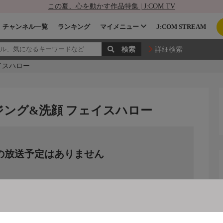
この夏、心を動かす作品特集 | J:COM TV
チャンネル一覧
ランキング
マイメニュー
J:COM STREAM
詳細検索
イスハロー
ジング&洗顔 フェイスハロー
の放送予定はありません