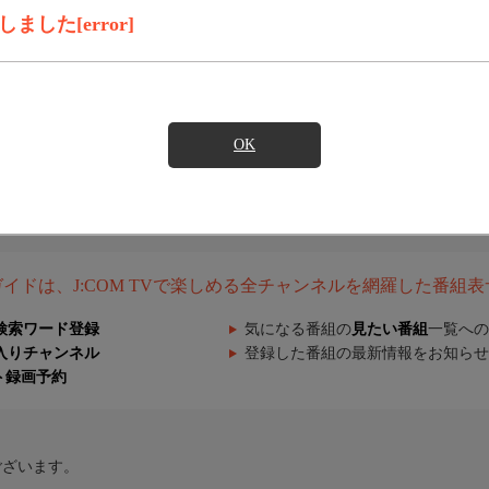
した[error]
OK
組ガイドは、J:COM TVで楽しめる全チャンネルを網羅した番組
検索ワード登録
気になる番組の
見たい番組
一覧への
入りチャンネル
登録した番組の最新情報をお知らせ
ト録画予約
ございます。