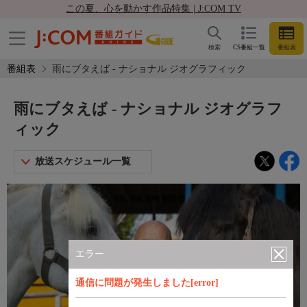
この夏、心を動かす作品特集 | J:COM TV
検索
CS番組一覧
番組表
番組表
雨にブタえば - ナショナル ジオグラフィック
雨にブタえば - ナショナル ジオグラフ
ィック
放送スケジュール一覧
エラー
通信に問題が発生しました[error]