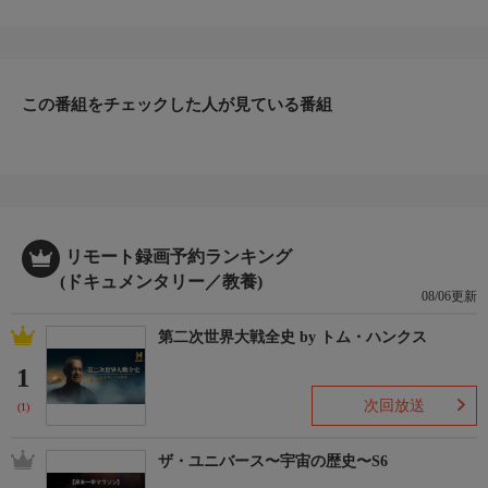
ラン獣医は、引退とはほど遠いようです。「スゴ腕どうぶつドク
ター」では、幅広い知識を持つドクター・ポールが、ミシガン州
中央部を飛び回り、ペットや家畜を治療する様子を追いかけま
す。診察するのは、馬、豚、牛、羊、アルパカ、ヤギ、猫、犬、
この番組をチェックした人が見ている番組
時にはトナカイも。ドクター・ポールは、普通の獣医とはちょっ
と違います。
▼エピソード内容
たとえ雨降りの憂うつな月曜日でも、動物が困っているとあらば
いつでもどこでも動物病院のスタッフが駆けつける。短気な雄
牛、咳をしている豚、よろめくトナカイなどの珍しい患者が登
場。仕事を終えたドクター・ポールとダイアンは、ミシガン州ホ
リモート録画予約ランキング
ランドへ旅行する。
(ドキュメンタリー／教養)
08/06更新
第二次世界大戦全史 by トム・ハンクス
1
次回放送
(1)
ザ・ユニバース〜宇宙の歴史〜S6