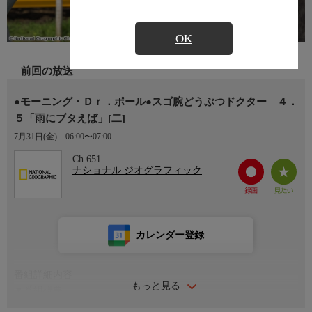
OK
前回の放送
●モーニング・Ｄｒ．ポール●スゴ腕どうぶつドクター ４．
５「雨にブタえば」[二]
7月31日(金)
06:00〜07:00
Ch.651
ナショナル ジオグラフィック
カレンダー登録
番組詳細内容
もっと見る
▼番組概要
ドクター・ポールは家畜やペットの専門家。昔気質で誠実なベテ