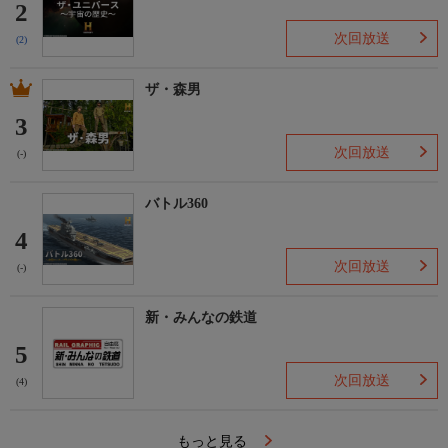
2
次回放送
(2)
ザ・森男
3
次回放送
(-)
バトル360
4
次回放送
(-)
新・みんなの鉄道
5
次回放送
(4)
もっと見る