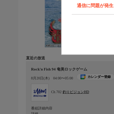
通信に問題が発生しま
直近の放送
Rock'n Fish 94 奄美ロックゲーム
カレンダー登録
8月20日(木)
04:00〜05:00
Ch.702
釣りビジョンHD
番組詳細内容
詳細