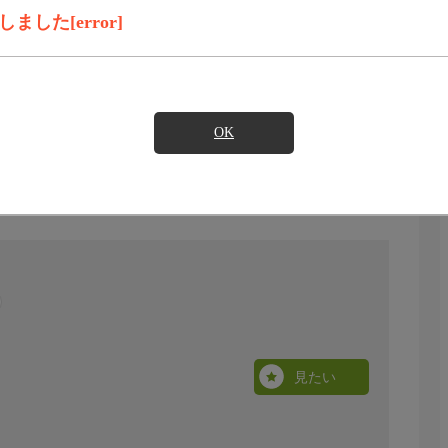
した[error]
OK
見たい