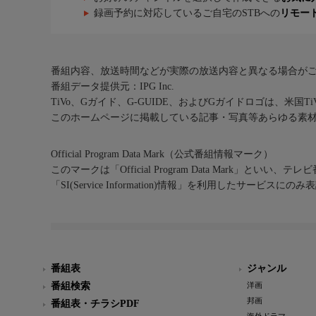
録画予約に対応しているご自宅のSTBへの
リモー
番組内容、放送時間などが実際の放送内容と異なる場合が
番組データ提供元：IPG Inc.
TiVo、Gガイド、G-GUIDE、およびGガイドロゴは、米国T
このホームページに掲載している記事・写真等あらゆる素
Official Program Data Mark（公式番組情報マーク）
このマークは「Official Program Data Mark」といい
「SI(Service Information)情報」を利用したサービ
番組表
ジャンル
番組検索
洋画
邦画
番組表・チラシPDF