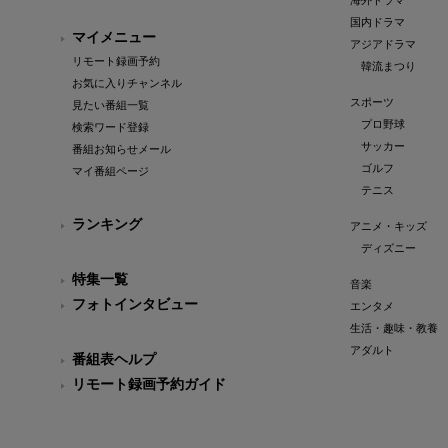
海外ドラマ
国内ドラマ
マイメニュー
アジアドラマ
リモート録画予約
韓流まつり
お気に入りチャンネル
スポーツ
見たい番組一覧
プロ野球
検索ワード登録
サッカー
番組お知らせメール
ゴルフ
マイ番組ページ
テニス
ランキング
アニメ・キッズ
ディズニー
特集一覧
音楽
フォトインタビュー
エンタメ
生活・趣味・教養
アダルト
番組表ヘルプ
リモート録画予約ガイド