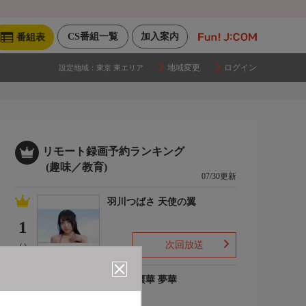
CS番組一覧
加入案内
番組表
地域変更
ログイン
設定地域：
東京 東エリア
リモート録画予約ランキング
(趣味／教育)
07/30更新
羽川つばさ 天使の翼
1
次回放送
(-)
ゆめの凛華 夢華
2