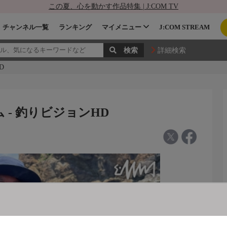
この夏、心を動かす作品特集 | J:COM TV
チャンネル一覧
ランキング
マイメニュー
J:COM STREAM
詳細検索
D
ゲーム - 釣りビジョンHD