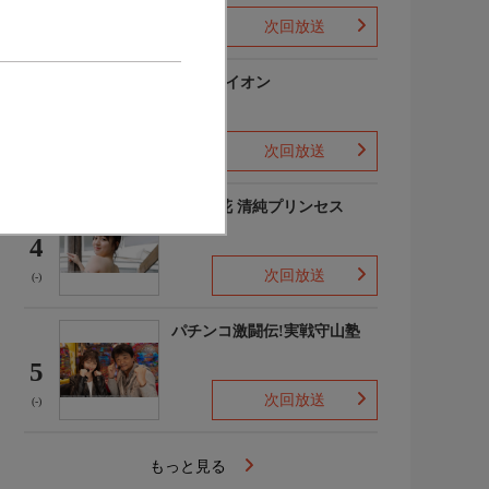
次回放送
(-)
3月のライオン
3
次回放送
(-)
吉田優花 清純プリンセス
4
次回放送
(-)
パチンコ激闘伝!実戦守山塾
5
次回放送
(-)
もっと見る