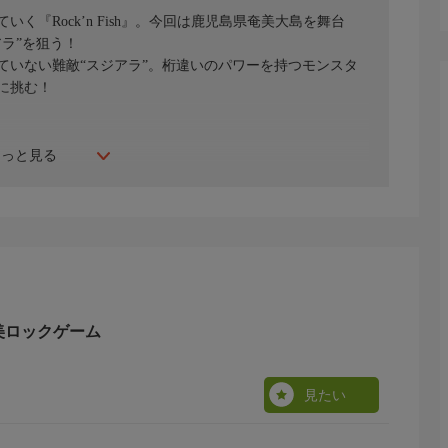
『Rock’n Fish』。今回は鹿児島県奄美大島を舞台
ラ”を狙う！
いない難敵“スジアラ”。桁違いのパワーを持つモンスタ
に挑む！
もっと見る
4 奄美ロックゲーム
見たい