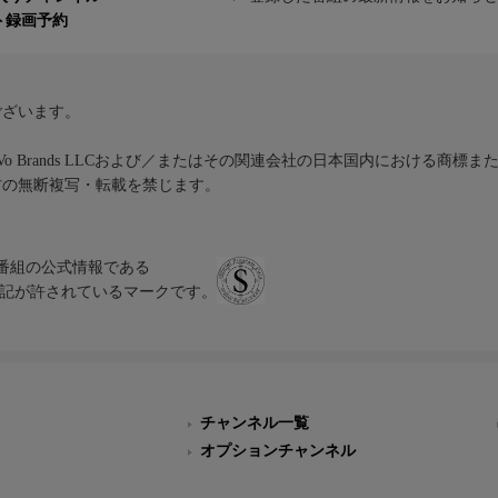
ト録画予約
ございます。
iVo Brands LLCおよび／またはその関連会社の日本国内における商標
材の無断複写・転載を禁じます。
、テレビ番組の公式情報である
スにのみ表記が許されているマークです。
チャンネル一覧
オプションチャンネル