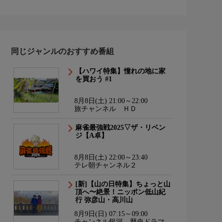
同じジャンルのおすすめ番組
【ハワイ特集】憧れの地に家
を買おう #1
8月8日(土) 21:00～22:00
旅チャンネル ＨＤ
麻雀最強戦2025▽ザ・リベン
ジ【A卓】
8月8日(土) 22:00～23:40
テレ朝チャンネル２
[新]【山の日特集】ちょっと山
頂へ〜絶景！ニッポン低山紀
行 弥彦山・高川山
8月9日(日) 07:15～09:00
チャンネル銀河 歴史ドラマ・