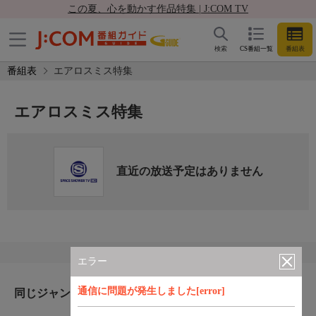
この夏、心を動かす作品特集 | J:COM TV
検索
CS番組一覧
番組表
番組表
エアロスミス特集
エアロスミス特集
直近の放送予定はありません
エラー
通信に問題が発生しました[error]
同じジャンルのおすすめ番組