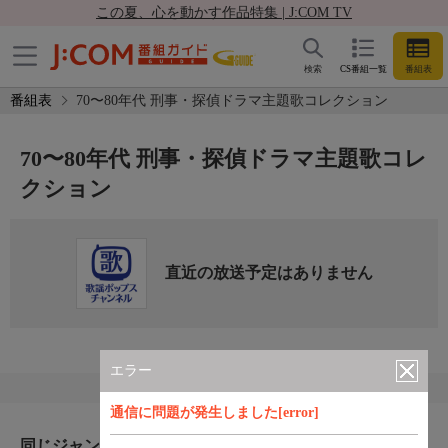
この夏、心を動かす作品特集 | J:COM TV
検索
CS番組一覧
番組表
番組表
70〜80年代 刑事・探偵ドラマ主題歌コレクション
70〜80年代 刑事・探偵ドラマ主題歌コレ
クション
直近の放送予定はありません
エラー
通信に問題が発生しました[error]
同じジャンルのおすすめ番組