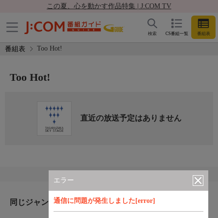
この夏、心を動かす作品特集 | J:COM TV
検索
CS番組一覧
番組表
Too Hot!
番組表
Too Hot!
直近の放送予定はありません
エラー
通信に問題が発生しました[error]
同じジャンルのおすすめ番組