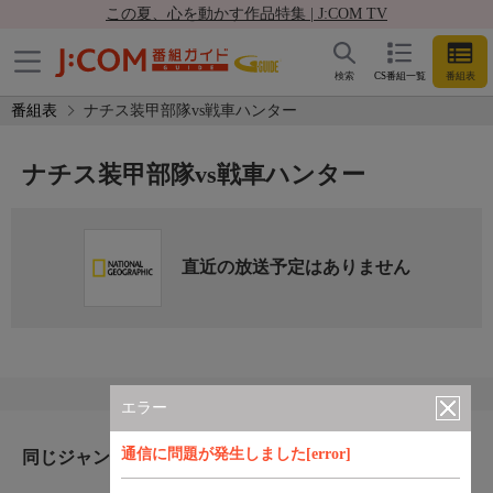
この夏、心を動かす作品特集 | J:COM TV
検索
CS番組一覧
番組表
番組表
ナチス装甲部隊vs戦車ハンター
ナチス装甲部隊vs戦車ハンター
直近の放送予定はありません
エラー
通信に問題が発生しました[error]
同じジャンルのおすすめ番組