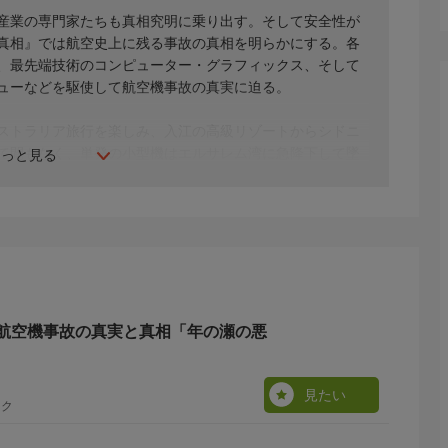
産業の専門家たちも真相究明に乗り出す。そして安全性が
真相』では航空史上に残る事故の真相を明らかにする。各
、最先端技術のコンピューター・グラフィックス、そして
ューなどを駆使して航空機事故の真実に迫る。
ーストラリア旅行を楽しみ、入江の高級リゾートからシドニ
て間もなく、単発の小型機はエルサレム湾に急降下して墜
もっと見る
常は見つからない。調査は困難を極め原因未確定のまま終
残骸から致命的な結末を引き起こした些細な整備不良が発
航空機事故の真実と真相「年の瀬の悪
見たい
ック