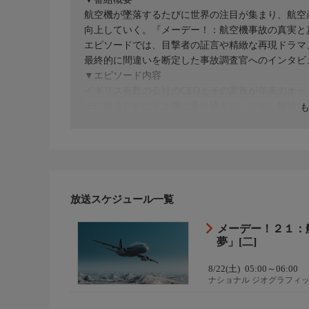
航空機が墜落するたびに世界の注目が集まり、航空
向上していく。『メーデー！：航空機事故の真実と
エピソードでは、目撃者の証言や精緻な再現ドラマ
最終的に間違いを断定した事故調査官へのインタビ
▼エピソード内容
イギリス有数の会社のCEOとその家族が年末のオ
ーに帰るために水上機に乗り込んだ。しかし離陸し
落する。引き揚げられた機体にもパイロットにも異
結しようとしたその時、報告書の査読をきっかけに
見される
放送スケジュール一覧
メーデー！２１：
夢」[二]
8/22(土)
05:00～06:00
ナショナル ジオグラフィ