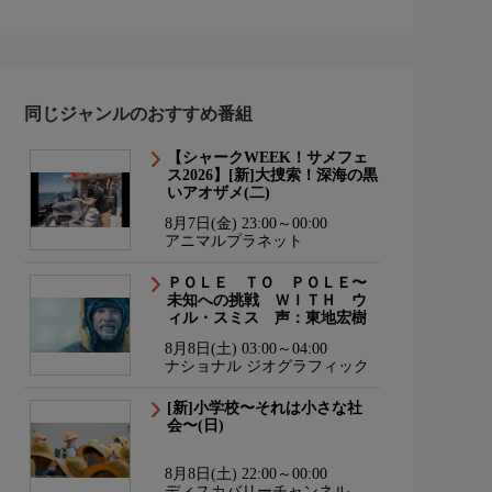
同じジャンルのおすすめ番組
【シャークWEEK！サメフェ
ス2026】[新]大捜索！深海の黒
いアオザメ(二)
8月7日(金) 23:00～00:00
アニマルプラネット
ＰＯＬＥ ＴＯ ＰＯＬＥ〜
未知への挑戦 ＷＩＴＨ ウ
ィル・スミス 声：東地宏樹
8月8日(土) 03:00～04:00
ナショナル ジオグラフィック
[新]小学校〜それは小さな社
会〜(日)
8月8日(土) 22:00～00:00
ディスカバリーチャンネル