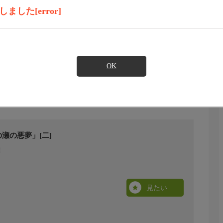
した[error]
OK
瀬の悪夢」[二]
見たい