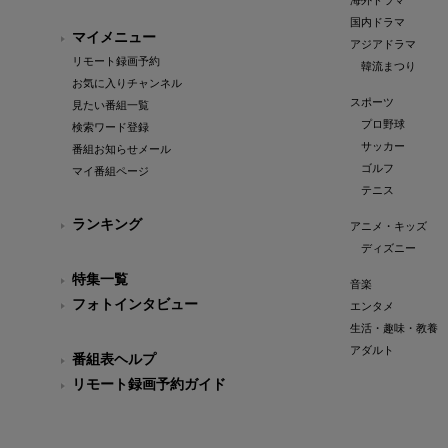
海外ドラマ
国内ドラマ
マイメニュー
アジアドラマ
リモート録画予約
韓流まつり
お気に入りチャンネル
スポーツ
見たい番組一覧
プロ野球
検索ワード登録
サッカー
番組お知らせメール
ゴルフ
マイ番組ページ
テニス
ランキング
アニメ・キッズ
ディズニー
特集一覧
音楽
フォトインタビュー
エンタメ
生活・趣味・教養
アダルト
番組表ヘルプ
リモート録画予約ガイド