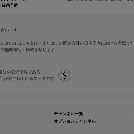
ト録画予約
ございます。
iVo Brands LLCおよび／またはその関連会社の日本国内における商標
材の無断複写・転載を禁じます。
、テレビ番組の公式情報である
スにのみ表記が許されているマークです。
チャンネル一覧
オプションチャンネル