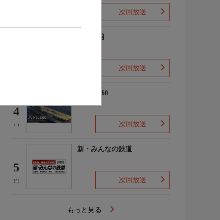
次回放送
(2)
ザ・森男
3
次回放送
(-)
バトル360
4
次回放送
(-)
新・みんなの鉄道
5
次回放送
(4)
もっと見る