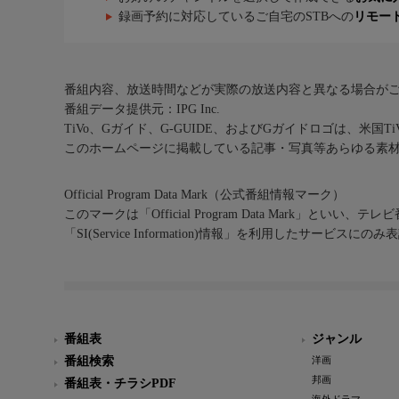
録画予約に対応しているご自宅のSTBへの
リモー
番組内容、放送時間などが実際の放送内容と異なる場合が
番組データ提供元：IPG Inc.
TiVo、Gガイド、G-GUIDE、およびGガイドロゴは、米国T
このホームページに掲載している記事・写真等あらゆる素
Official Program Data Mark（公式番組情報マーク）
このマークは「Official Program Data Mark」といい
「SI(Service Information)情報」を利用したサービ
番組表
ジャンル
番組検索
洋画
邦画
番組表・チラシPDF