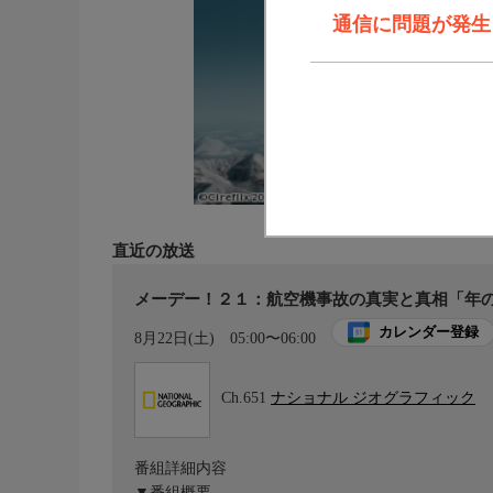
通信に問題が発生しま
直近の放送
メーデー！２１：航空機事故の真実と真相「年の
カレンダー登録
8月22日(土)
05:00〜06:00
Ch.651
ナショナル ジオグラフィック
番組詳細内容
▼番組概要