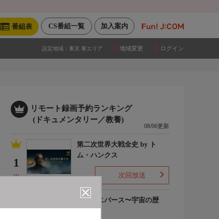
CS番組一覧
加入案内
番組表
地域変更
ログイン
設定地域：
東京 東エリア
リモート録画予約ランキング
(ドキュメンタリー／教養)
08/06更新
第二次世界大戦全史 by ト
ム・ハンクス
1
次回放送
(1)
ザ・ユニバース〜宇宙の歴
史〜S6
2